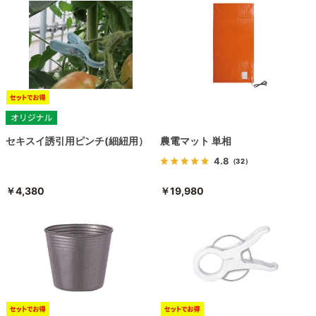
セキスイ誘引用ピンチ(細紐用）
農電マット 単相
4.8
（32）
￥4,380
￥19,980