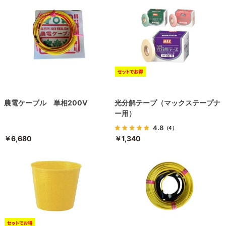
農電ケーブル 単相200V
光分解テープ（マックステープナ
ー用）
4.8
（4）
￥6,680
￥1,340