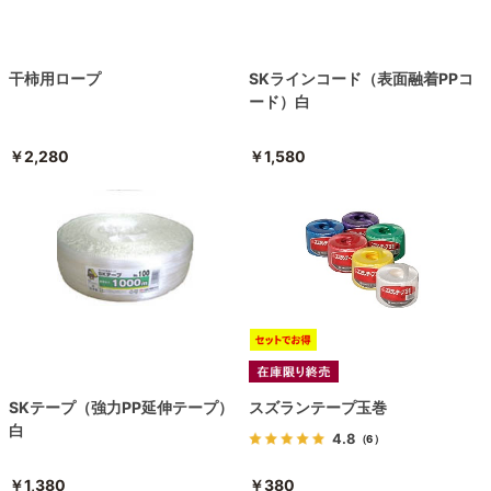
干柿用ロープ
SKラインコード（表面融着PPコ
ード）白
￥2,280
￥1,580
SKテープ（強力PP延伸テープ）
スズランテープ玉巻
白
4.8
（6）
￥1,380
￥380