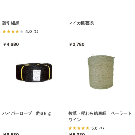
誘引紐黒
マイカ園芸糸
4.0
（2）
￥4,680
￥2,780
ハイパーロープ 約6ｋｇ
牧草・稲わら結束紐 ベーラート
ワイン
5.0
（2）
￥8,580
￥5,330