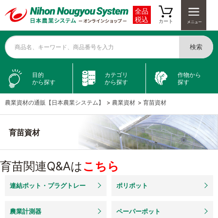
全品
税込
カート
検索
商品名、キーワード、商品番号を入力
目的
カテゴリ
作物から
から探す
から探す
探す
農業資材の通販【日本農業システム】
>
農業資材
>
育苗資材
育苗資材
育苗関連Q&Aは
こちら
連結ポット・プラグトレー
ポリポット
農業計測器
ペーパーポット