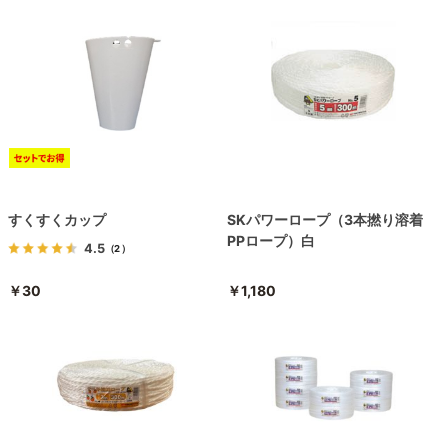
すくすくカップ
SKパワーロープ（3本撚り溶着
PPロープ）白
4.5
（2）
￥30
￥1,180