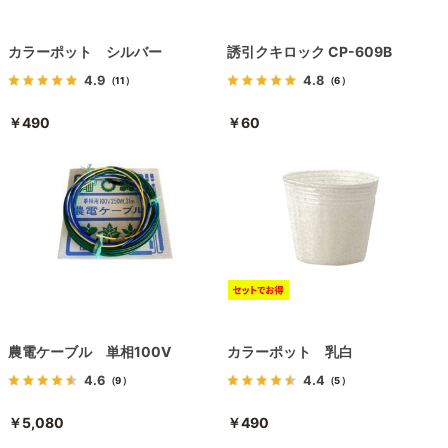
カラーポット シルバー
誘引クキロック CP-609B
4.9
4.8
（11）
（6）
￥490
￥60
農電ケーブル 単相100V
カラーポット 乳白
4.6
4.4
（9）
（5）
￥5,080
￥490