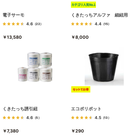
電子サーモ
くきたっちアルファ 細紐用
4.6
4.4
（22）
（15）
￥13,580
￥8,000
くきたっち誘引紐
エコポリポット
4.6
4.5
（5）
（13）
￥7,380
￥290