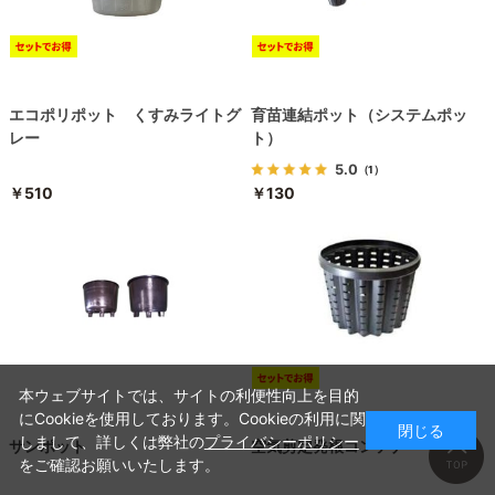
エコポリポット くすみライトグ
育苗連結ポット（システムポッ
レー
ト）
5.0
（1）
￥510
￥130
本ウェブサイトでは、サイトの利便性向上を目的
にCookieを使用しております。Cookieの利用に関
閉じる
しまして、詳しくは弊社の
プライバシーポリシー
サンポット
空気剪定発根コンテナ
をご確認お願いいたします。