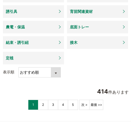
誘引具
育苗関連資材
農電・保温
底面トレー
結束・誘引紐
接木
定植
表示順
414
件あります
1
2
3
4
5
次 >
最後 >>