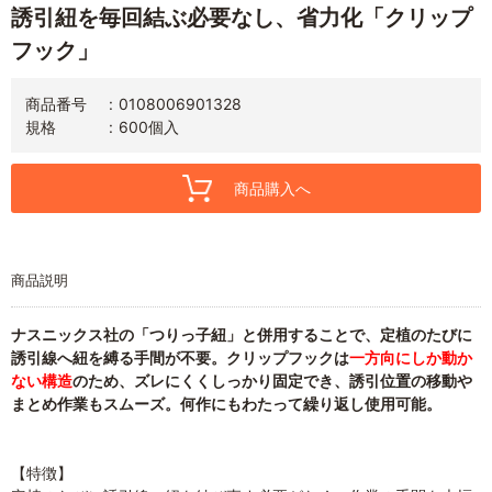
誘引紐を毎回結ぶ必要なし、省力化「クリップ
フック」
商品番号
0108006901328
規格
600個入
商品購入へ
商品説明
ナスニックス社の「つりっ子紐」と併用することで、定植のたびに
誘引線へ紐を縛る手間が不要。クリップフックは
一方向にしか動か
ない構造
のため、ズレにくくしっかり固定でき、誘引位置の移動や
まとめ作業もスムーズ。何作にもわたって繰り返し使用可能。
【特徴】