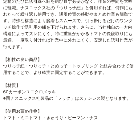
定植のたびに誘引線へ紐を結び直す必要がなく、作業の手間を大幅
に軽減。ナスニックス社の「つりっ子紐」と併用すれば、何作にも
わたって繰り返し使用でき、誘引位置の移動やまとめ作業も簡単で
す。特殊な構造により脱着もスムーズで、引っ掛けるだけのワンタ
ッチ操作で誘引用の紐を下げられます。さらに、当社独自の一方向
構造によってズレにくく、特に重量がかかるトマトの長段取りにも
最適。一度取り付ければ作業中に外れにくく、安定した誘引作業が
行えます。
【相性の良い商品】
つりっ子紐・つりっ子・とめっ子・トップリング と組み合わせて使
用することで、より確実に固定することができます。
【材質】
60カーボンユニクロメッキ
※同ナスニックス社製品の「フック」はステンレス製となります。
【使用お薦め作物】
トマト・ミニトマト・きゅうり・ピーマン・ナス