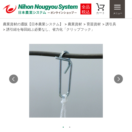
全品
税込
カート
農業資材の通販【日本農業システム】
>
農業資材
>
育苗資材
>
誘引具
>
誘引紐を毎回結ぶ必要なし、省力化「クリップフック」