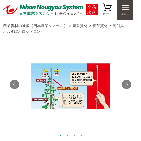
全品
税込
カート
農業資材の通販【日本農業システム】
>
農業資材
>
育苗資材
>
誘引具
>
むすばんロックロング