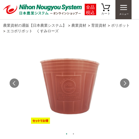
全品
税込
カート
農業資材の通販【日本農業システム】
>
農業資材
>
育苗資材
>
ポリポット
>
エコポリポット くすみローズ