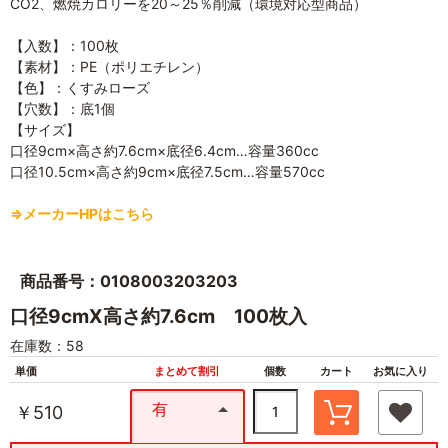
CO2、燃焼カロリーを20～25％削減（環境対応型商品）
【入数】：100枚
【素材】：PE（ポリエチレン）
【色】：くすみローズ
【穴数】：底1個
【サイズ】
口径9cm×高さ約7.6cm×底径6.4cm…容量360cc
口径10.5cm×高さ約9cm×底径7.5cm…容量570cc
⇒メーカーHPはこちら
商品番号：0108003203203
口径9cmX高さ約7.6cm 100枚入
在庫数：58
単価
まとめて割引
個数
カート
お気に入り
有
￥510