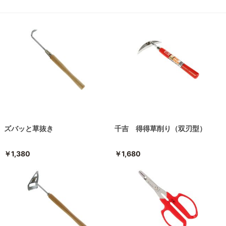
ズバッと草抜き
千吉 得得草削り（双刃型）
￥1,380
￥1,680