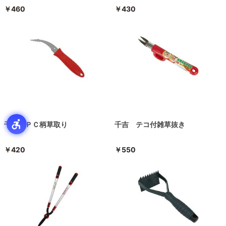
￥460
￥430
千吉 ＰＣ柄草取り
千吉 テコ付雑草抜き
￥420
￥550