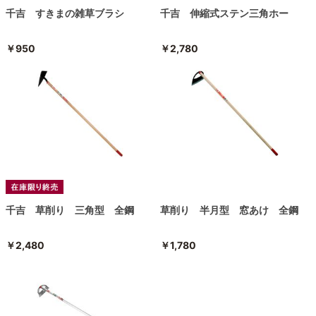
千吉 すきまの雑草ブラシ
千吉 伸縮式ステン三角ホー
￥950
￥2,780
千吉 草削り 三角型 全鋼
草削り 半月型 窓あけ 全鋼
￥2,480
￥1,780