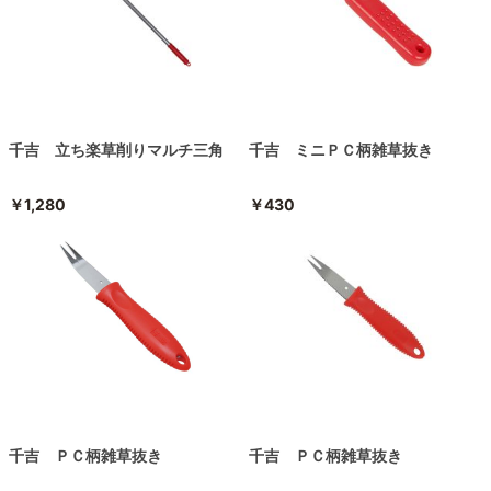
千吉 立ち楽草削りマルチ三角
千吉 ミニＰＣ柄雑草抜き
￥1,280
￥430
千吉 ＰＣ柄雑草抜き
千吉 ＰＣ柄雑草抜き