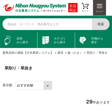
全品
税込
カート
検索
商品名、キーワード、商品番号を入力
目的
カテゴリ
作物から
から探す
から探す
探す
農業資材の通販【日本農業システム】
>
農具
>
鎌（かま）
>
草削り・草抜き
草削り・草抜き
表示順
29
件あります