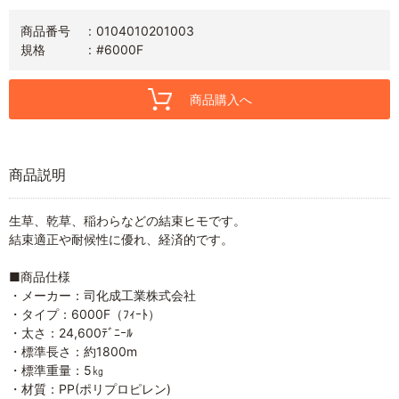
商品番号
0104010201003
規格
#6000F
商品購入へ
商品説明
生草、乾草、稲わらなどの結束ヒモです。
結束適正や耐候性に優れ、経済的です。
■商品仕様
・メーカー：司化成工業株式会社
・タイプ：6000F（ﾌｨｰﾄ）
・太さ：24,600ﾃﾞﾆｰﾙ
・標準長さ：約1800m
・標準重量：5㎏
・材質：PP(ポリプロピレン)