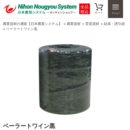
全品
税込
カート
農業資材の通販【日本農業システム】
>
農業資材
>
育苗資材
>
結束・誘引紐
>
ベーラートワイン黒
ベーラートワイン黒