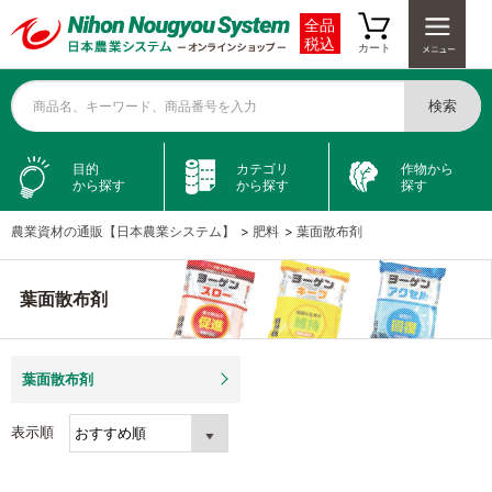
全品
税込
カート
検索
商品名、キーワード、商品番号を入力
目的
カテゴリ
作物から
から探す
から探す
探す
農業資材の通販【日本農業システム】
>
肥料
>
葉面散布剤
葉面散布剤
葉面散布剤
表示順