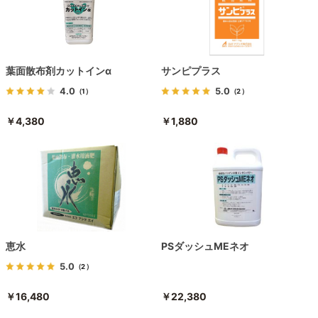
葉面散布剤カットインα
サンピプラス
4.0
5.0
（1）
（2）
￥4,380
￥1,880
恵水
PSダッシュMEネオ
5.0
（2）
￥16,480
￥22,380