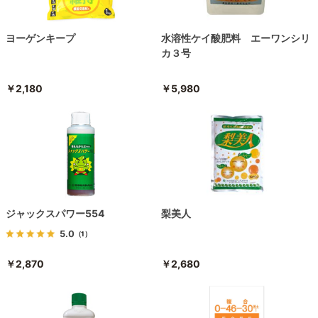
ヨーゲンキープ
水溶性ケイ酸肥料 エーワンシリ
カ３号
￥2,180
￥5,980
ジャックスパワー554
梨美人
5.0
（1）
￥2,870
￥2,680