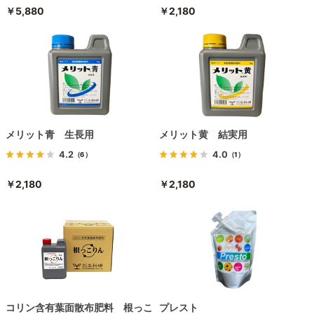
￥5,880
￥2,180
メリット青 生長用
メリット黄 結実用
4.2
4.0
（6）
（1）
￥2,180
￥2,180
コリン含有葉面散布肥料 根っこ
プレスト