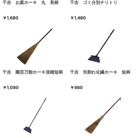
千吉 お庭ホーキ 丸 長柄
千吉 ゴミ分別チリトリ
￥1,680
￥1,480
千吉 園芸万能ホーキ混穂短柄
千吉 先割れ化繊ホーキ 短柄
￥1,080
￥980