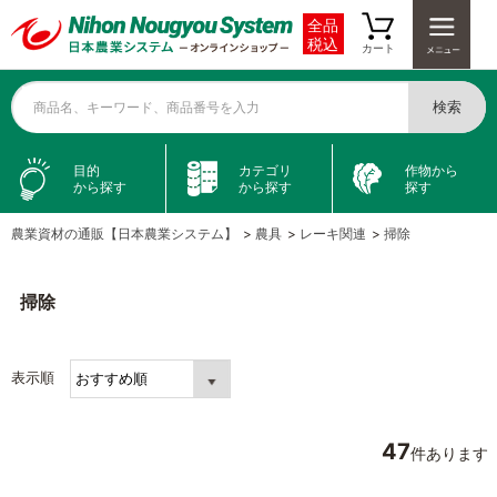
全品
税込
カート
検索
商品名、キーワード、商品番号を入力
目的
カテゴリ
作物から
から探す
から探す
探す
農業資材の通販【日本農業システム】
>
農具
>
レーキ関連
>
掃除
掃除
表示順
47
件あります