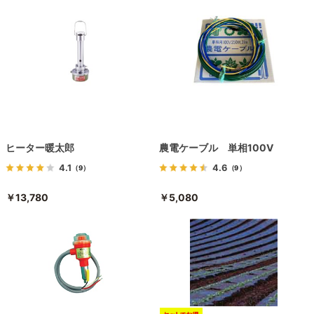
ヒーター暖太郎
農電ケーブル 単相100V
4.1
4.6
（9）
（9）
￥13,780
￥5,080