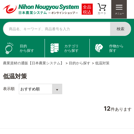
全品
税込
カート
検索
商品名、キーワード、商品番号を入力
目的
カテゴリ
作物から
から探す
から探す
探す
農業資材の通販【日本農業システム】
>
目的から探す
>
低温対策
低温対策
表示順
12
件あります