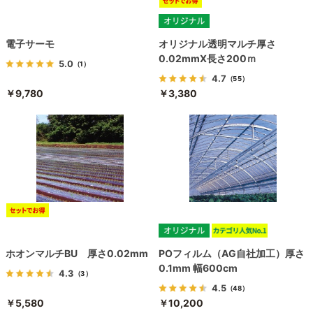
電子サーモ
オリジナル透明マルチ厚さ
0.02mmX長さ200ｍ
5.0
（1）
4.7
（55）
￥9,780
￥3,380
ホオンマルチBU 厚さ0.02mm
POフィルム（AG自社加工）厚さ
0.1mm 幅600cm
4.3
（3）
4.5
（48）
￥5,580
￥10,200