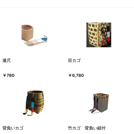
連尺
目カゴ
￥780
￥6,780
背負いカゴ
竹カゴ 背負い紐付