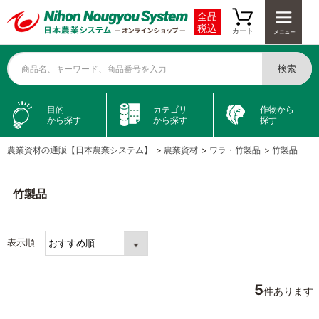
全品
税込
カート
検索
商品名、キーワード、商品番号を入力
目的
カテゴリ
作物から
から探す
から探す
探す
農業資材の通販【日本農業システム】
>
農業資材
>
ワラ・竹製品
>
竹製品
竹製品
表示順
5
件あります