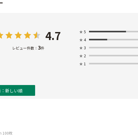
ー
4.7
★
5
★
4
3
★
3
レビュー件数：
件
★
2
★
1
示：新しい順
 100枚