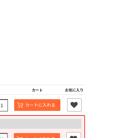
ナーピン
バインダー紐 ジュ
マックステープナー
ート
用針
80
カート
お気に入り
￥1,980
￥640
カートに入れる