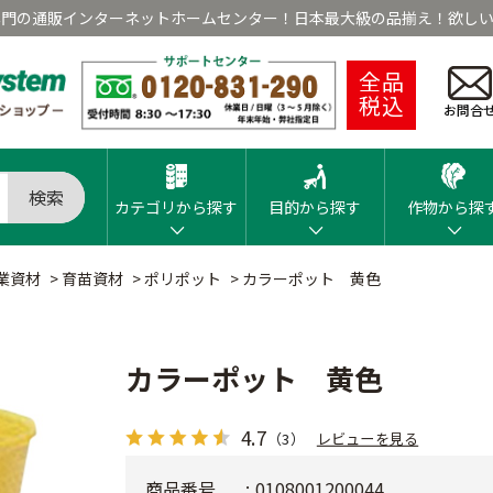
専門の通販インターネットホームセンター！日本最大級の品揃え！欲しい
全品
税込
お問合
検索
カテゴリから探す
目的から探す
作物から探
業資材
>
育苗資材
>
ポリポット
>
カラーポット 黄色
カラーポット 黄色
4.7
（3）
レビューを見る
商品番号
0108001200044