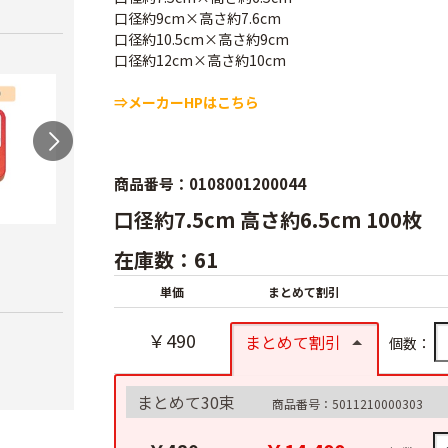
口径約9cm×高さ約7.6cm
口径約10.5cm×高さ約9cm
口径約12cm×高さ約10cm
⇒メーカーHPはこちら
商品番号：0108001200044
口径約7.5cm 高さ約6.5cm 100枚
農電マット 単相
光分解テープ（マッ
ラン
在庫数：61
クステープナー用）
￥19,980
￥3,4
単価
まとめて割引
￥1,340
￥490
まとめて割引
個数：
まとめて30束
商品番号：5011210000303