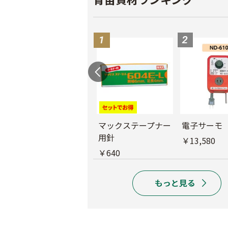
バインダー紐 ジュ
マックステープナー
電子サーモ
ート
用針
￥13,580
￥1,980
￥640