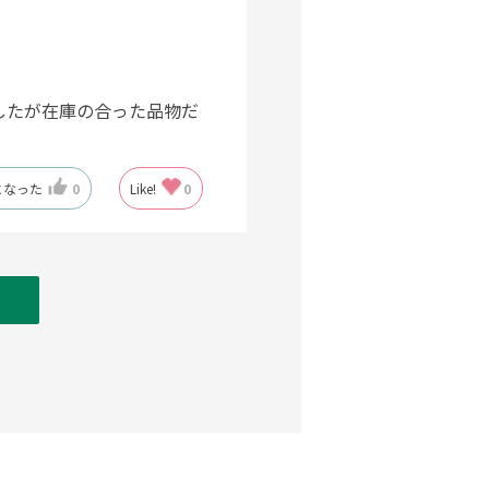
したが在庫の合った品物だ
になった
0
Like!
0