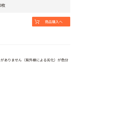
0枚
商品購入へ
性がありません（紫外線による劣化）が色分