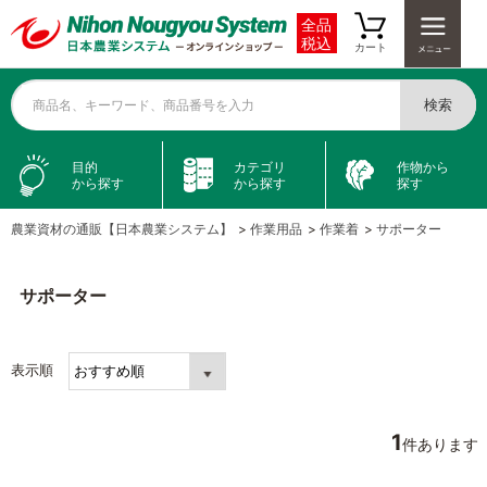
全品
税込
カート
検索
商品名、キーワード、商品番号を入力
目的
カテゴリ
作物から
から探す
から探す
探す
農業資材の通販【日本農業システム】
>
作業用品
>
作業着
>
サポーター
サポーター
表示順
1
件あります