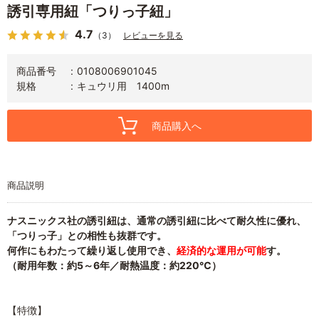
誘引専用紐「つりっ子紐」
4.7
（3）
レビューを見る
商品番号
0108006901045
規格
キュウリ用 1400m
商品購入へ
商品説明
ナスニックス社の誘引紐は、通常の誘引紐に比べて耐久性に優れ、
「つりっ子」との相性も抜群です。
何作にもわたって繰り返し使用でき、
経済的な運用が可能
す。
（耐用年数：約5～6年／耐熱温度：約220℃）
【特徴】