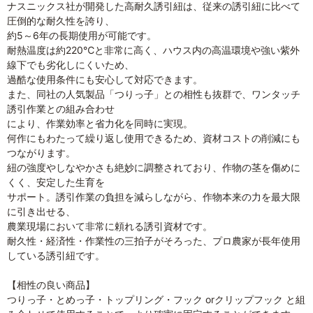
ナスニックス社が開発した高耐久誘引紐は、従来の誘引紐に比べて
圧倒的な耐久性を誇り、
約5～6年の長期使用が可能です。
耐熱温度は約220℃と非常に高く、ハウス内の高温環境や強い紫外
線下でも劣化しにくいため、
過酷な使用条件にも安心して対応できます。
また、同社の人気製品「つりっ子」との相性も抜群で、ワンタッチ
誘引作業との組み合わせ
により、作業効率と省力化を同時に実現。
何作にもわたって繰り返し使用できるため、資材コストの削減にも
つながります。
紐の強度やしなやかさも絶妙に調整されており、作物の茎を傷めに
くく、安定した生育を
サポート。誘引作業の負担を減らしながら、作物本来の力を最大限
に引き出せる、
農業現場において非常に頼れる誘引資材です。
耐久性・経済性・作業性の三拍子がそろった、プロ農家が長年使用
している誘引紐です。
【相性の良い商品】
つりっ子・とめっ子・トップリング・フック orクリップフック と組