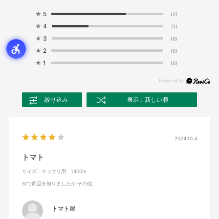
★
5
(2)
★
4
(1)
★
3
(0)
★
2
(0)
★
1
(0)
絞り込み
表示：新しい順
2024.10.4
トマト
サイズ：キュウリ用 1400m
何で商品を知りましたか
:その他
トマト屋