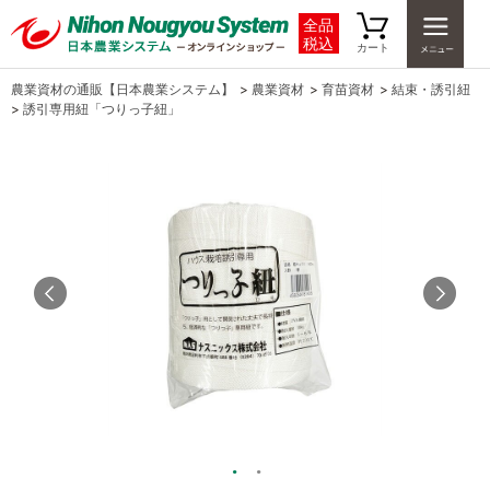
全品
税込
カート
農業資材の通販【日本農業システム】
>
農業資材
>
育苗資材
>
結束・誘引紐
>
誘引専用紐「つりっ子紐」