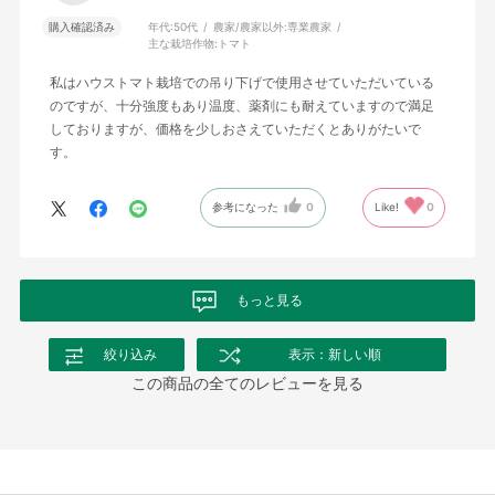
購入確認済み
年代:
50代
農家/農家以外:
専業農家
主な栽培作物:
トマト
私はハウストマト栽培での吊り下げで使用させていただいている
のですが、十分強度もあり温度、薬剤にも耐えていますので満足
しておりますが、価格を少しおさえていただくとありがたいで
す。
参考になった
0
Like!
0
もっと見る
絞り込み
表示：新しい順
この商品の全てのレビューを見る