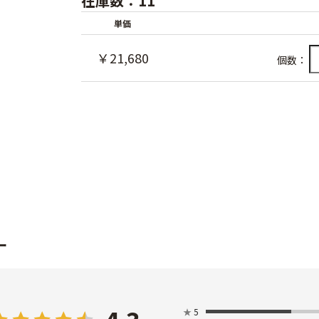
在庫数：11
単価
￥21,680
個数：
ー
★
5