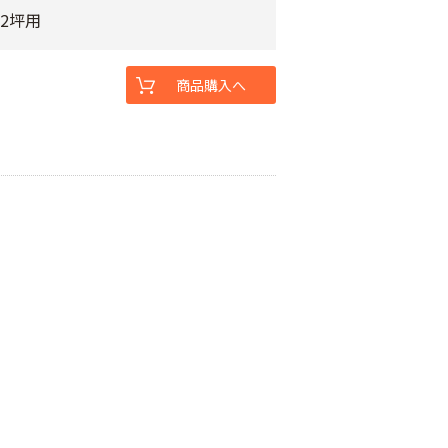
 2坪用
商品購入へ
用