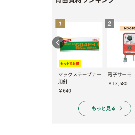
バインダー紐 ジュ
マックステープナー
電子サーモ
ート
用針
￥13,580
￥1,980
￥640