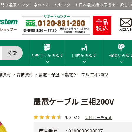
専門の通販インターネットホームセンター！日本最大級の品揃え！欲しい
全品
税込
お問合
検索
カテゴリから探す
目的から探す
作物から探
業資材
>
育苗資材
>
農電・保温
>
農電ケーブル 三相200V
農電ケーブル 三相200V
4.3
（3）
レビューを見る
商品番号
0108030900007