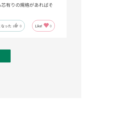
も芯有りの規格があればそ
になった
0
Like!
0