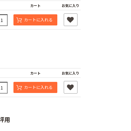
カート
お気に入り
カートに入れる
用
ナーピン
バインダー紐 ジュ
マックステープナー
カート
お気に入り
ート
用針
80
カートに入れる
￥1,980
￥640
4坪用