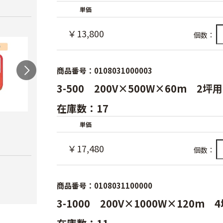
単価
￥13,800
個数：
商品番号：0108031000003
3-500 200V×500W×60m 2坪
在庫数：17
農電マット 単相
光分解テープ（マッ
ラン
単価
クステープナー用）
￥19,980
￥3,4
￥17,480
￥1,340
個数：
商品番号：0108031100000
3-1000 200V×1000W×120m 