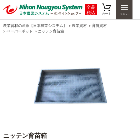
全品
税込
カート
農業資材の通販【日本農業システム】
>
農業資材
>
育苗資材
>
ペーパーポット
>
ニッテン育苗箱
ニッテン育苗箱