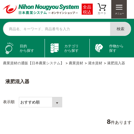
全品
税込
カート
検索
商品名、キーワード、商品番号を入力
目的
カテゴリ
作物から
から探す
から探す
探す
農業資材の通販【日本農業システム】
>
農業資材
>
灌水資材
>
液肥混入器
液肥混入器
表示順
8
件あります