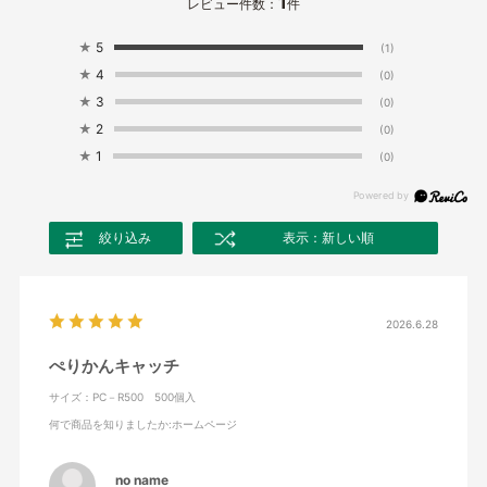
1
レビュー件数：
件
★
5
(1)
★
4
(0)
★
3
(0)
★
2
(0)
★
1
(0)
絞り込み
表示：新しい順
2026.6.28
ぺりかんキャッチ
サイズ：PC－R500 500個入
何で商品を知りましたか
:ホームページ
no name