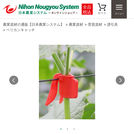
全品
税込
カート
農業資材の通販【日本農業システム】
>
農業資材
>
育苗資材
>
誘引具
>
ペリカンキャッチ