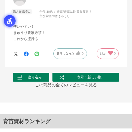
購入確認済み
年代:
30代
農家/農家以外:
専業農家
主な栽培作物:
きゅうり
使いやすい！
きゅうり農家必須！
これから流行る
参考になった
0
Like!
0
絞り込み
表示：新しい順
この商品の全てのレビューを見る
育苗資材ランキング