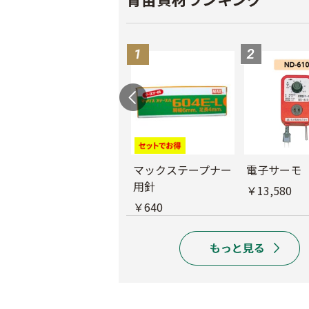
バインダー紐 ジュ
マックステープナー
電子サーモ
ート
用針
￥13,580
￥1,980
￥640