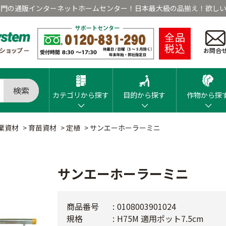
専門の通販インターネットホームセンター！日本最大級の品揃え！欲しい
全品
税込
お問合
検索
カテゴリから探す
目的から探す
作物から探
業資材
>
育苗資材
>
定植
>
サンエーホーラーミニ
サンエーホーラーミニ
商品番号
0108003901024
規格
H75M 適用ポット7.5cm