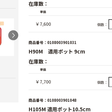
在庫数：
単価
￥7,600
個数：
商品番号：0108003901031
H90M 適用ポット 9cm
在庫数：
農電マット 単相
光分解テープ（マッ
ラン
クステープナー用）
￥19,980
￥3,4
単価
￥1,340
￥7,700
個数：
商品番号：0108003901048
H105M 適用ポット10.5cm