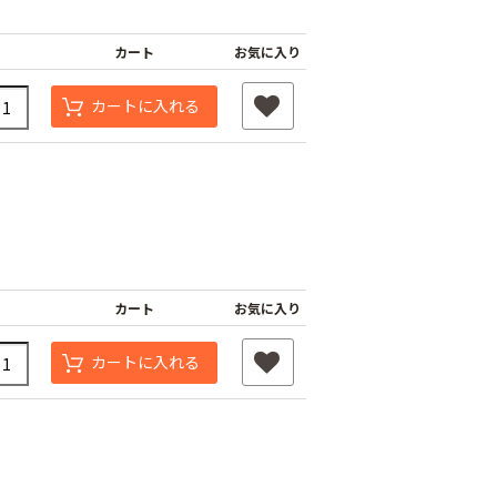
カート
お気に入り
カートに入れる
ナーピン
バインダー紐 ジュ
マックステープナー
ート
用針
80
カート
お気に入り
￥1,980
￥640
カートに入れる