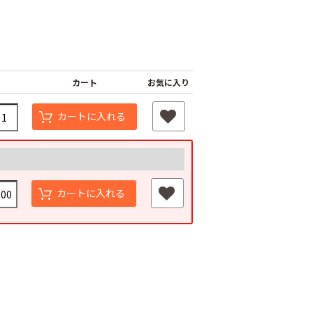
カート
お気に入り
カートに入れる
カートに入れる
ナーピン
バインダー紐 ジュ
マックステープナー
ート
用針
80
￥1,980
￥640