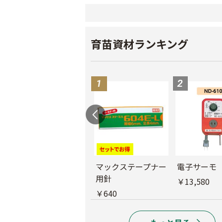
育苗資材ランキング
バインダー紐 ジュ
マックステープナー
電子サーモ
ート
用針
￥13,580
￥1,980
￥640