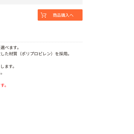
商品購入へ
て選べます。
慮した材質（ポリプロピレン）を採用。
持します。
た。
ます。