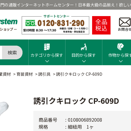
専門の通販インターネットホームセンター！日本最大級の品揃え！欲しい
全品
税込
お問合
検索
カテゴリから探す
目的から探す
作物から探
業資材
>
育苗資材
>
誘引具
>
誘引クキロック CP-609D
誘引クキロック CP-609D
商品番号
0108006892008
規格
細紐用 1ヶ