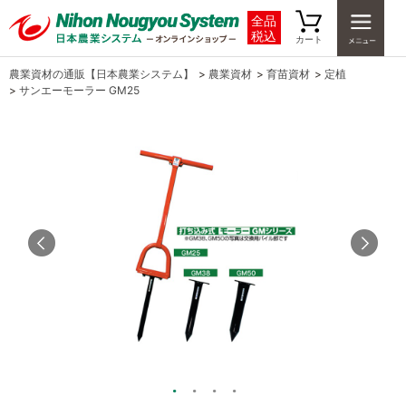
全品
税込
カート
農業資材の通販【日本農業システム】
>
農業資材
>
育苗資材
>
定植
>
サンエーモーラー GM25