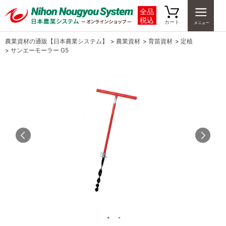
全品
税込
カート
農業資材の通販【日本農業システム】
>
農業資材
>
育苗資材
>
定植
>
サンエーモーラー G5