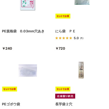
PE規格袋 0.03mm穴あき
にら袋 ＰＥ
5.0
（1）
￥240
￥720
PEゴボウ袋
長芋袋２穴