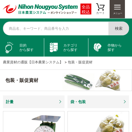
全品
税込
カート
検索
商品名、キーワード、商品番号を入力
目的
カテゴリ
作物から
から探す
から探す
探す
農業資材の通販【日本農業システム】
>
包装・販促資材
包装・販促資材
計量
袋・包装