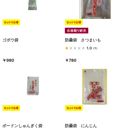
ゴボウ袋
防曇袋 さつまいも
1.0
（1）
￥980
￥780
ボードンしゅんぎく袋
防曇袋 にんじん