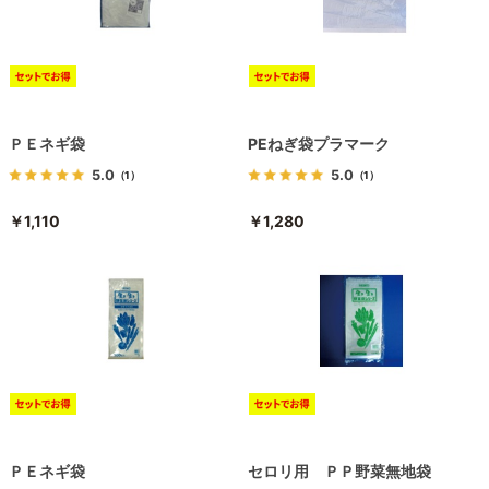
ＰＥネギ袋
PEねぎ袋プラマーク
5.0
5.0
（1）
（1）
￥1,110
￥1,280
ＰＥネギ袋
セロリ用 ＰＰ野菜無地袋