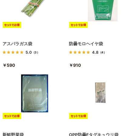
アスパラガス袋
防曇モロヘイヤ袋
5.0
4.8
（3）
（4）
￥590
￥910
新鮮野菜袋
OPP防曇Fタグキュウリ袋