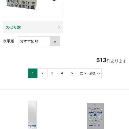
のぼり旗
表示順
513
件あります
1
2
3
4
5
次 >
最後 >>