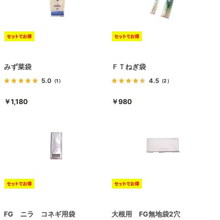
みず菜袋
ＦＴねぎ袋
5.0
4.5
（1）
（2）
￥1,180
￥980
FG ニラ コネギ用袋
大根用 FG無地袋2穴