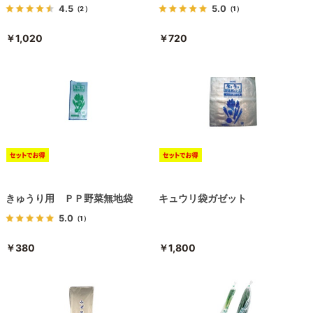
4.5
5.0
（2）
（1）
￥1,020
￥720
きゅうり用 ＰＰ野菜無地袋
キュウリ袋ガゼット
5.0
（1）
￥380
￥1,800