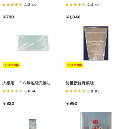
4.3
4.4
（7）
（7）
￥790
￥1,040
大根用 ＦＧ無地袋穴無し
防曇新鮮野菜袋
3.8
5.0
（4）
（1）
￥820
￥990