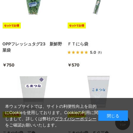
OPPフレッシュタグ23 新鮮野
ＦＴにら袋
菜袋
5.0
（1）
￥750
￥570
本ウェブサイトでは、サイトの利便性向上を目的
にCookieを使用しております。Cookieの利用に関
閉じる
しまして、詳しくは弊社の
プライバシーポリシー
をご確認お願いいたします。
こまつな袋 三角
こまつな袋 ＦＧ三角