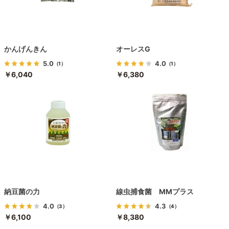
かんげんきん
オーレスG
5.0
4.0
（1）
（1）
￥6,040
￥6,380
納豆菌の力
線虫捕食菌 MMプラス
4.0
4.3
（3）
（4）
￥6,100
￥8,380