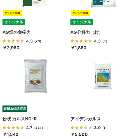
AG畑の免疫力
AG分解力（粒）
4.3
4.3
（23）
（3）
￥2,980
￥1,880
粉状 カルスNC-R
アイデンカルス
4.7
3.0
（234）
（1）
￥1,540
￥5,500