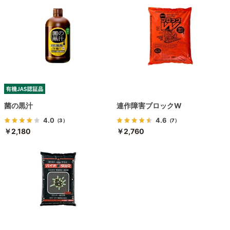
菌の黒汁
連作障害ブロックW
4.0
4.6
（3）
（7）
￥2,180
￥2,760