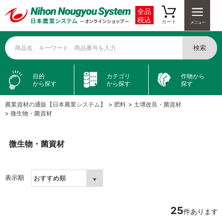
全品
税込
カート
検索
商品名、キーワード、商品番号を入力
目的
カテゴリ
作物から
から探す
から探す
探す
農業資材の通販【日本農業システム】
>
肥料
>
土壌改良・菌資材
>
微生物・菌資材
微生物・菌資材
表示順
25
件あります