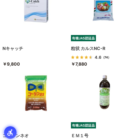
Nキャッチ
粒状 カルスNC-R
4.6
（74）
￥9,800
￥7,880
コーランネオ
ＥＭ１号