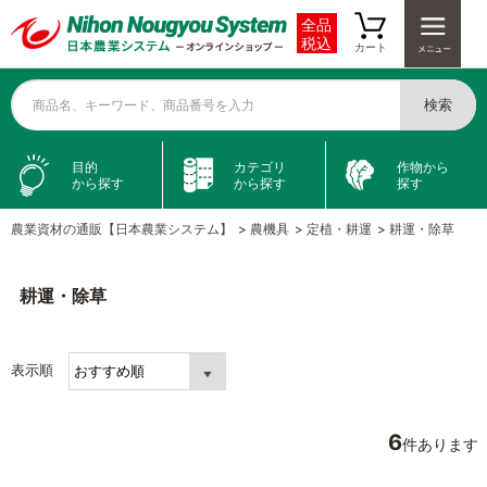
全品
税込
カート
検索
商品名、キーワード、商品番号を入力
目的
カテゴリ
作物から
から探す
から探す
探す
農業資材の通販【日本農業システム】
>
農機具
>
定植・耕運
>
耕運・除草
耕運・除草
表示順
6
件あります