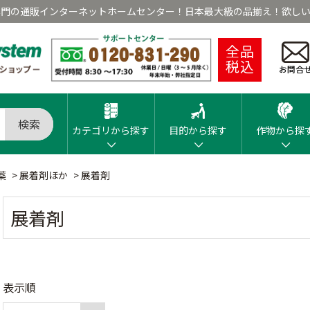
専門の通販インターネットホームセンター！日本最大級の品揃え！欲しい
全品
税込
お問合
検索
カテゴリから探す
目的から探す
作物から探
薬
>
展着剤ほか
>
展着剤
展着剤
表示順