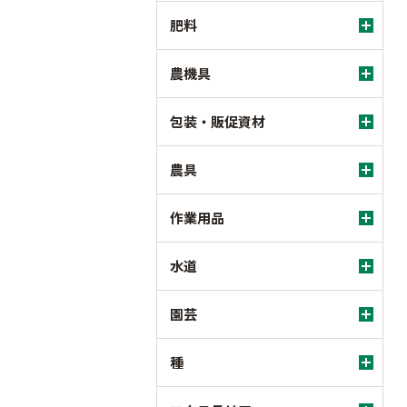
肥料
農機具
包装・販促資材
農具
作業用品
水道
園芸
種