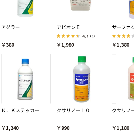
アグラー
アビオンＥ
サーファ
4.7
（3）
￥380
￥1,980
￥1,380
Ｋ．Ｋステッカー
クサリノー１０
クサリノ
￥1,240
￥990
￥1,180