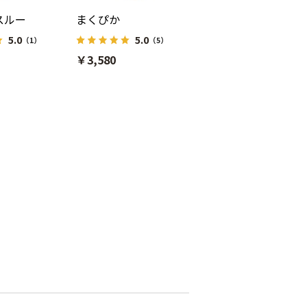
スルー
まくぴか
5.0
5.0
（1）
（5）
￥3,580