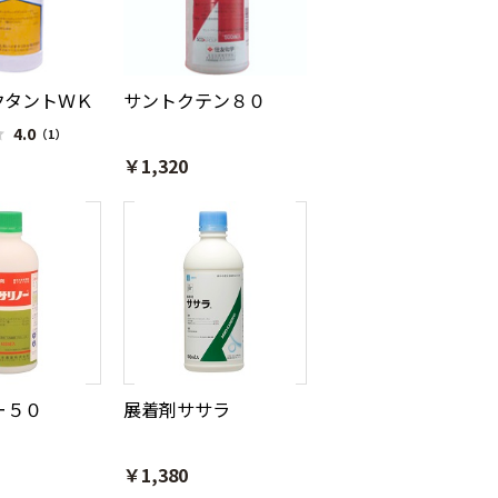
クタントＷＫ
サントクテン８０
4.0
（1）
￥1,320
ー５０
展着剤ササラ
￥1,380