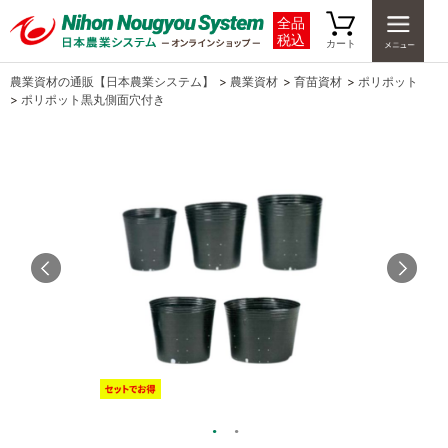
全品
税込
カート
農業資材の通販【日本農業システム】
>
農業資材
>
育苗資材
>
ポリポット
>
ポリポット黒丸側面穴付き