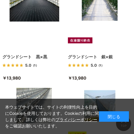
グランドシート 黒×黒
グランドシート 銀×銀
5.0
5.0
（1）
（1）
￥13,980
￥13,980
本ウェブサイトでは、サイトの利便性向上を目的
にCookieを使用しております。Cookieの利用に関
閉じる
しまして、詳しくは弊社の
プライバシーポリシー
をご確認お願いいたします。