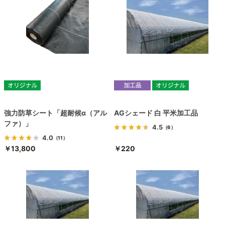
強力防草シート「超耐候α（アル
AGシェード 白 平米加工品
ファ）」
4.5
（6）
4.0
（11）
￥13,800
￥220