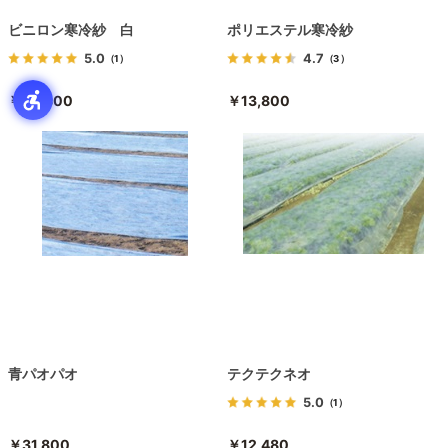
ビニロン寒冷紗 白
ポリエステル寒冷紗
5.0
4.7
（1）
（3）
￥22,800
￥13,800
青パオパオ
テクテクネオ
5.0
（1）
￥31,800
￥12,480