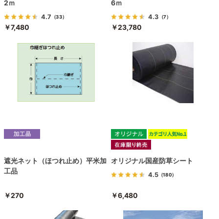
2ｍ
6ｍ
4.7
4.3
（33）
（7）
￥7,480
￥23,780
遮光ネット（ほつれ止め）平米加
オリジナル国産防草シート
工品
4.5
（180）
￥270
￥6,480