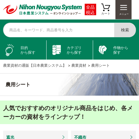
全品
税込
カート
検索
商品名、キーワード、商品番号を入力
目的
カテゴリ
作物から
から探す
から探す
探す
農業資材の通販【日本農業システム】
>
農業資材
>
農用シート
農用シート
人気でおすすめのオリジナル商品をはじめ、各メ
ーカーの資材をラインナップ！
遮光
不織布