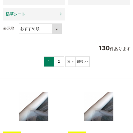
防草シート
表示順
130
件あります
1
2
次 >
最後 >>