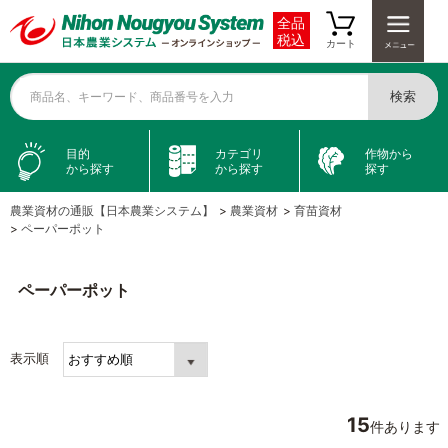
全品
税込
カート
検索
商品名、キーワード、商品番号を入力
目的
カテゴリ
作物から
から探す
から探す
探す
農業資材の通販【日本農業システム】
>
農業資材
>
育苗資材
>
ペーパーポット
ペーパーポット
表示順
15
件あります