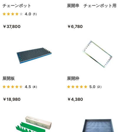
チェーンポット
展開串 チェーンポット用
4.0
（1）
￥37,800
￥6,780
展開板
展開枠
4.5
5.0
（4）
（2）
￥18,980
￥4,380