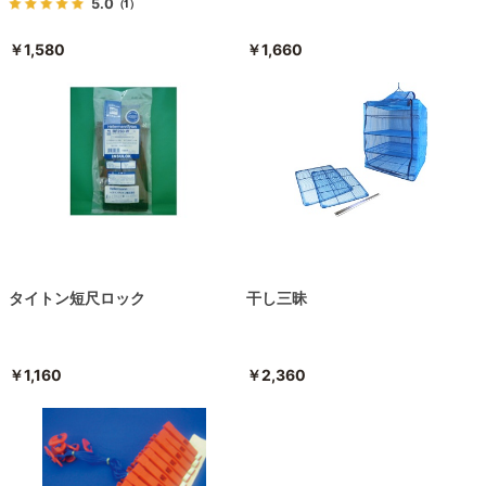
5.0
（1）
￥1,580
￥1,660
タイトン短尺ロック
干し三昧
￥1,160
￥2,360