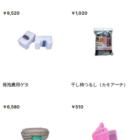
￥9,520
￥1,020
発泡農用ゲタ
干し柿つるし（カキアーチ）
￥6,580
￥510