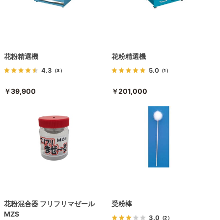
花粉精選機
花粉精選機
4.3
5.0
（3）
（1）
￥39,900
￥201,000
花粉混合器 フリフリマゼール
受粉棒
MZS
3.0
（2）