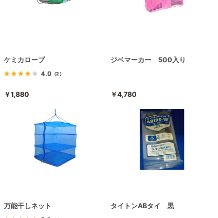
ケミカロープ
ジベマーカー 500入り
4.0
（2）
￥1,880
￥4,780
万能干しネット
タイトンABタイ 黒