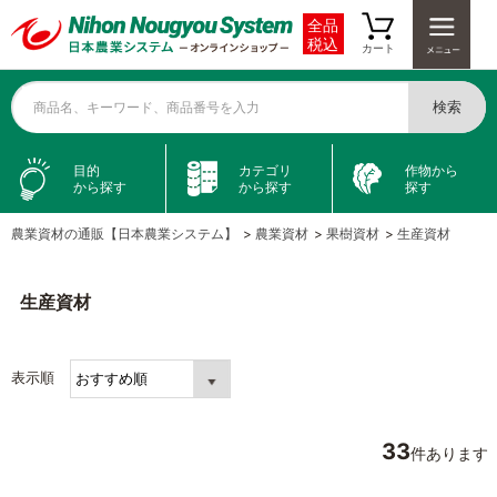
全品
税込
カート
検索
商品名、キーワード、商品番号を入力
目的
カテゴリ
作物から
から探す
から探す
探す
農業資材の通販【日本農業システム】
>
農業資材
>
果樹資材
>
生産資材
生産資材
表示順
33
件あります