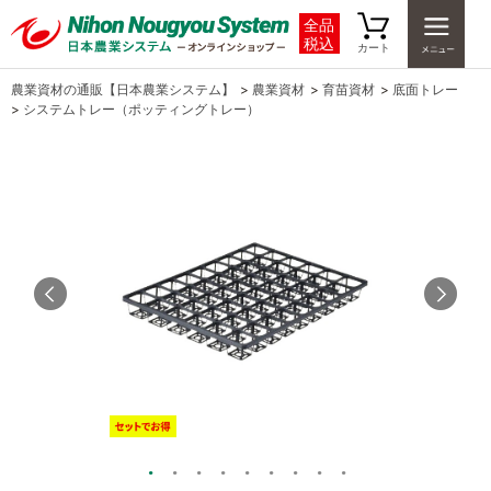
全品
税込
カート
農業資材の通販【日本農業システム】
>
農業資材
>
育苗資材
>
底面トレー
>
システムトレー（ポッティングトレー）