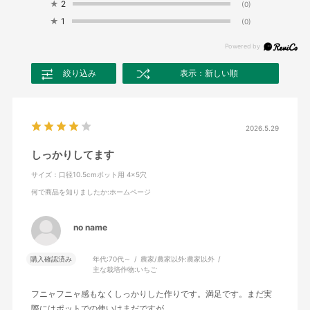
★
2
(0)
★
1
(0)
絞り込み
表示：新しい順
2026.5.29
しっかりしてます
サイズ：口径10.5cmポット用 4×5穴
何で商品を知りましたか
:ホームページ
no name
購入確認済み
年代:
70代～
農家/農家以外:
農家以外
主な栽培作物:
いちご
フニャフニャ感もなくしっかりした作りです。満足です。まだ実
際にはポットでの使いはまだですが