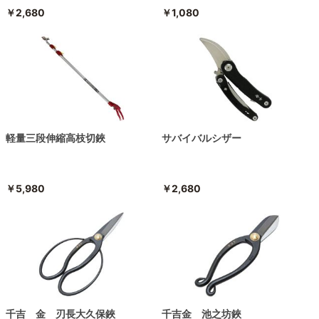
￥2,680
￥1,080
軽量三段伸縮高枝切鋏
サバイバルシザー
￥5,980
￥2,680
千吉 金 刃長大久保鋏
千吉金 池之坊鋏