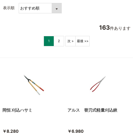
表示順
163
件あります
1
2
次 >
最後 >>
岡恒 刈込ハサミ
アルス 替刃式軽量刈込鋏
￥8,280
￥6,980