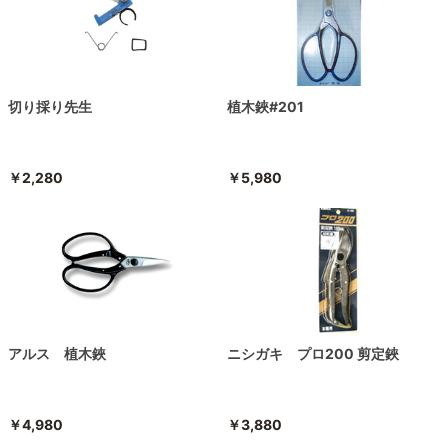
切り採り先生
植木鋏#201
￥2,280
￥5,980
アルス 植木鋏
ニシガキ プロ200 剪定鋏
￥4,980
￥3,880