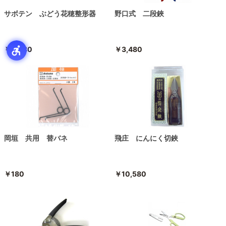
サボテン ぶどう花穂整形器
野口式 二段鋏
￥5,080
￥3,480
岡垣 共用 替バネ
飛庄 にんにく切鋏
￥180
￥10,580