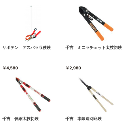
サボテン アスパラ収穫鋏
千吉 ミニラチェット太枝切鋏
￥4,580
￥2,980
千吉 伸縮太枝切鋏
千吉 本鍛造刈込鋏