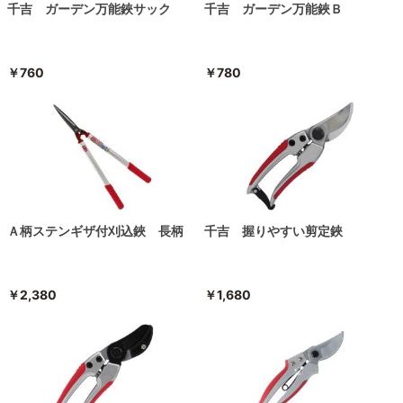
千吉 ガーデン万能鋏サック
千吉 ガーデン万能鋏Ｂ
￥760
￥780
Ａ柄ステンギザ付刈込鋏 長柄
千吉 握りやすい剪定鋏
￥2,380
￥1,680