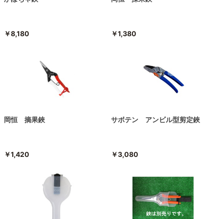
￥8,180
￥1,380
岡恒 摘果鋏
サボテン アンビル型剪定鋏
￥1,420
￥3,080