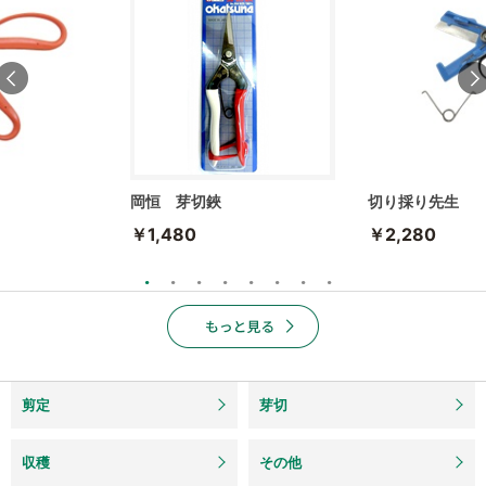
岡恒 芽切鋏
切り採り先生
￥1,480
￥2,280
剪定
芽切
収穫
その他