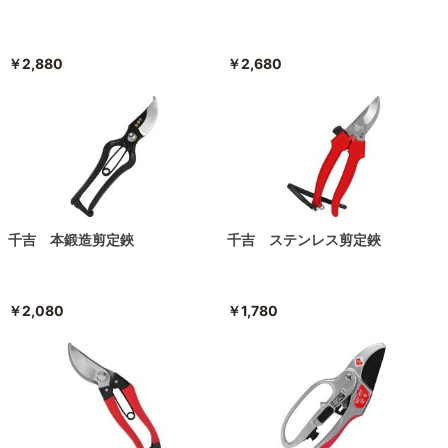
￥2,880
￥2,680
千吉 本鍛造剪定鋏
千吉 ステンレス剪定鋏
￥2,080
￥1,780