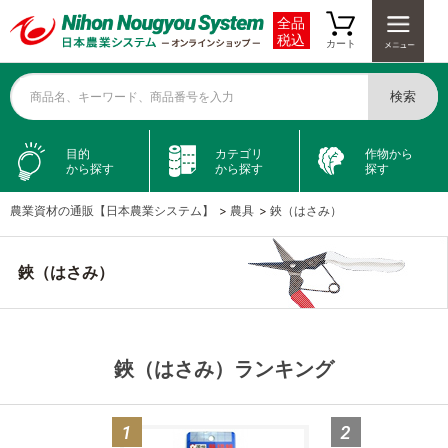
全品
税込
カート
検索
商品名、キーワード、商品番号を入力
目的
カテゴリ
作物から
から探す
から探す
探す
農業資材の通販【日本農業システム】
>
農具
>
鋏（はさみ）
鋏（はさみ）
鋏（はさみ）ランキング