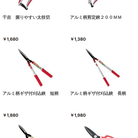
千吉 握りやすい太枝切
アルミ柄剪定鋏２００ＭＭ
￥1,680
￥1,380
アルミ柄ギザ付刈込鋏 短柄
アルミ柄ギザ付刈込鋏 長柄
￥1,880
￥1,980