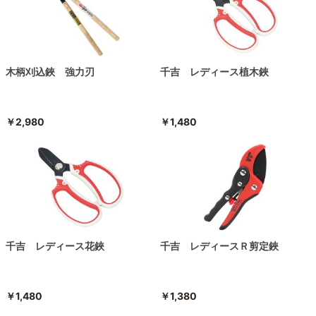
木柄刈込鋏 強力刃
千吉 レディース植木鋏
￥2,980
￥1,480
千吉 レディース花鋏
千吉 レディースＲ剪定鋏
￥1,480
￥1,380