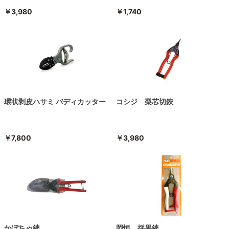
￥3,980
￥1,740
環状剥皮ハサミ バディカッター
コシジ 梨芯切鋏
￥7,800
￥3,980
かぼちゃ鋏
岡恒 採果鋏