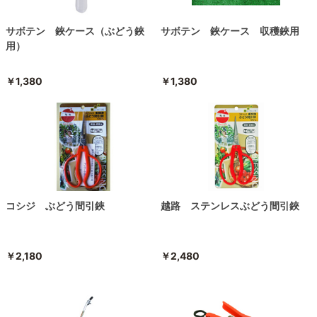
サボテン 鋏ケース（ぶどう鋏
サボテン 鋏ケース 収穫鋏用
用）
￥1,380
￥1,380
コシジ ぶどう間引鋏
越路 ステンレスぶどう間引鋏
￥2,180
￥2,480