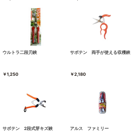
ウルトラ二段刃鋏
サボテン 両手が使える収穫鋏
￥1,250
￥2,180
サボテン 2段式芽キズ鋏
アルス ファミリー