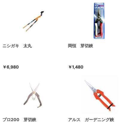
ニシガキ 太丸
岡恒 芽切鋏
￥6,980
￥1,480
プロ200 芽切鋏
アルス ガーデニング鋏