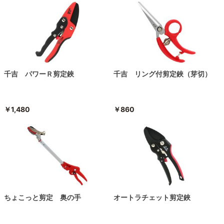
千吉 パワーＲ剪定鋏
千吉 リング付剪定鋏（芽切）
￥1,480
￥860
ちょこっと剪定 奥の手
オートラチェット剪定鋏