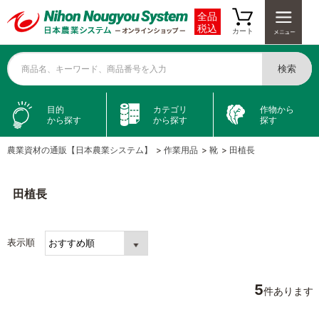
全品
税込
カート
検索
商品名、キーワード、商品番号を入力
目的
カテゴリ
作物から
から探す
から探す
探す
農業資材の通販【日本農業システム】
>
作業用品
>
靴
>
田植長
田植長
表示順
5
件あります