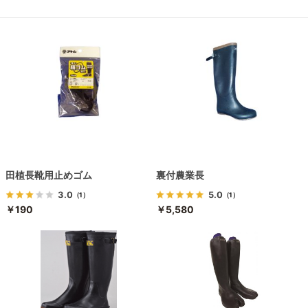
田植長靴用止めゴム
裏付農業長
3.0
5.0
（1）
（1）
￥190
￥5,580