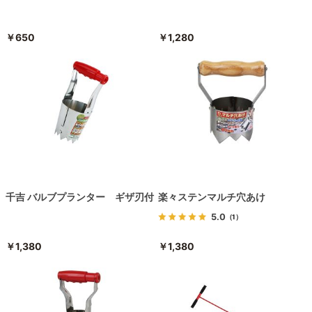
￥650
￥1,280
千吉 バルブプランター ギザ刃付
楽々ステンマルチ穴あけ
5.0
（1）
￥1,380
￥1,380