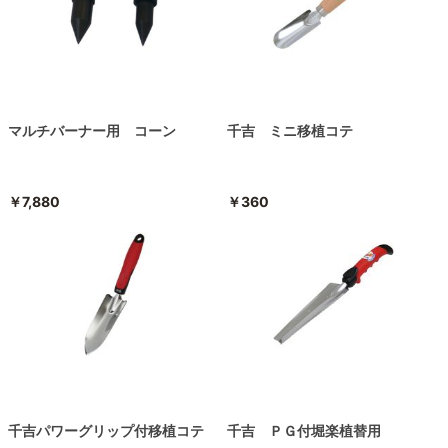
マルチバーナー用 コーン
千吉 ミニ移植コテ
￥7,880
￥360
千吉パワーグリップ付移植コテ
千吉 ＰＧ付堀楽植替用