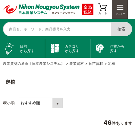
全品
税込
カート
検索
商品名、キーワード、商品番号を入力
目的
カテゴリ
作物から
から探す
から探す
探す
農業資材の通販【日本農業システム】
>
農業資材
>
育苗資材
>
定植
定植
表示順
46
件あります