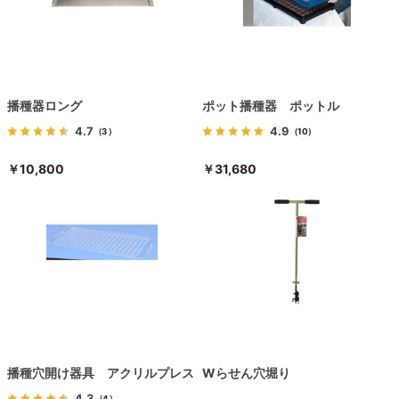
播種器ロング
ポット播種器 ポットル
4.7
4.9
（3）
（10）
￥10,800
￥31,680
播種穴開け器具 アクリルプレス
Wらせん穴堀り
4.3
（4）