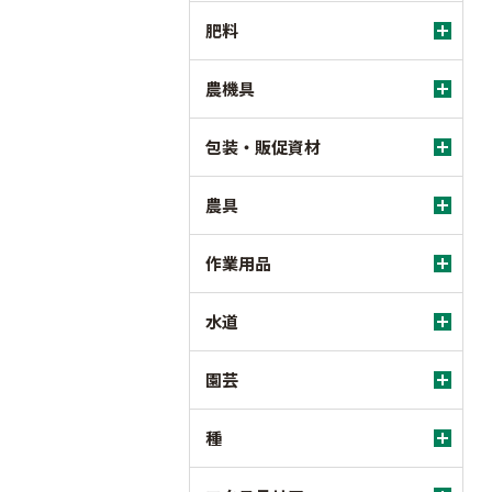
肥料
農機具
包装・販促資材
農具
作業用品
水道
園芸
種