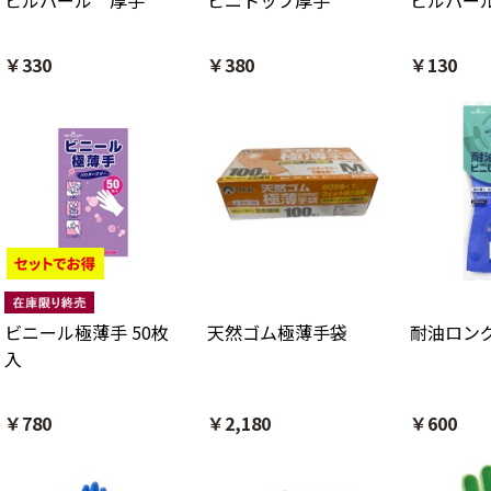
ビルパール 厚手
ビニトップ厚手
ビルパー
￥330
￥380
￥130
ビニール極薄手 50枚
天然ゴム極薄手袋
耐油ロング
入
￥780
￥2,180
￥600