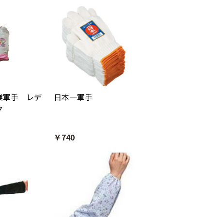
業軍手 レデ
日本一軍手
ク
￥740