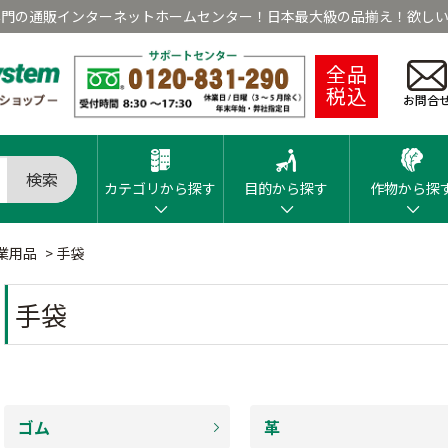
専門の通販インターネットホームセンター！日本最大級の品揃え！欲しい
全品
税込
お問合
検索
カテゴリから探す
目的から探す
作物から探
業用品
>
手袋
手袋
ゴム
革