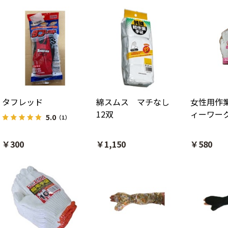
タフレッド
綿スムス マチなし
女性用作
12双
ィーワー
5.0
（1）
￥300
￥1,150
￥580