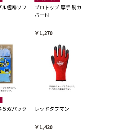
グル極寒ソフ
プロトップ 厚手 腕カ
バー付
￥1,270
番５双パック
レッドタフマン
￥1,420