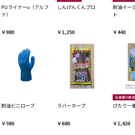
PUライナーα（アルフ
しんげんくんプロ
耐油イー
ァ）
ト
￥980
￥1,250
￥440
耐油ビニローブ
ラバーホープ
ぴたり一
￥590
￥680
￥1,420