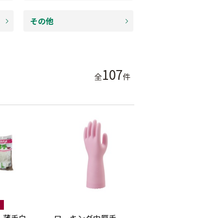
その他
107
全
件