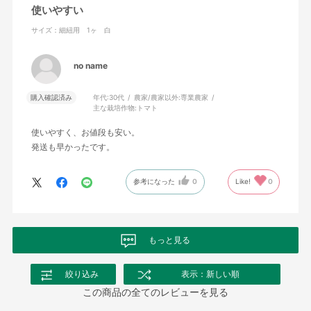
使いやすい
サイズ：細紐用 1ヶ 白
no name
購入確認済み
年代:
30代
農家/農家以外:
専業農家
主な栽培作物:
トマト
使いやすく、お値段も安い。
発送も早かったです。
参考になった
0
Like!
0
もっと見る
絞り込み
表示：新しい順
この商品の全てのレビューを見る