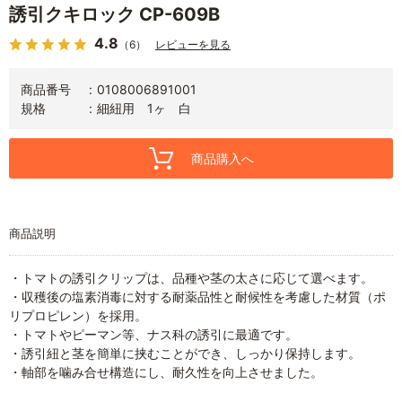
誘引クキロック CP-609B
4.8
（6）
レビューを見る
商品番号
0108006891001
規格
細紐用 1ヶ 白
商品購入へ
商品説明
・トマトの誘引クリップは、品種や茎の太さに応じて選べます。
・収穫後の塩素消毒に対する耐薬品性と耐候性を考慮した材質（ポ
リプロピレン）を採用。
・トマトやピーマン等、ナス科の誘引に最適です。
・誘引紐と茎を簡単に挟むことができ、しっかり保持します。
・軸部を噛み合せ構造にし、耐久性を向上させました。