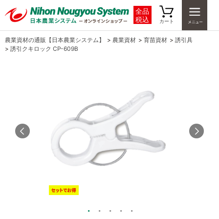
全品
税込
カート
農業資材の通販【日本農業システム】
>
農業資材
>
育苗資材
>
誘引具
>
誘引クキロック CP-609B