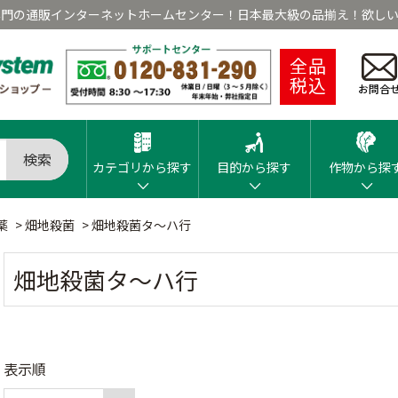
専門の通販インターネットホームセンター！日本最大級の品揃え！欲しい
全品
税込
お問合
検索
カテゴリから探す
目的から探す
作物から探
薬
>
畑地殺菌
>
畑地殺菌タ～ハ行
畑地殺菌タ～ハ行
表示順