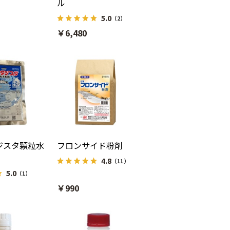
ル
5.0
（2）
￥6,480
ジスタ顆粒水
フロンサイド粉剤
4.8
（11）
5.0
（1）
￥990