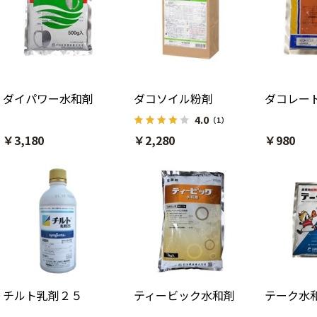
ダイパワー水和剤
ダコソイル粉剤
ダコレー
4.0
（1）
￥3,180
￥2,280
￥980
チルト乳剤２５
ティービック水和剤
テーク水