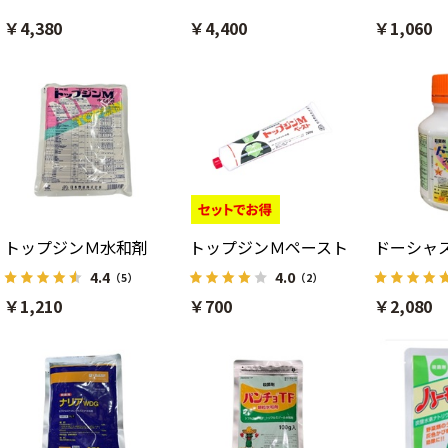
￥4,380
￥4,400
￥1,060
トップジンＭ水和剤
トップジンＭペースト
ドーシャ
4.4
4.0
（5）
（2）
￥1,210
￥700
￥2,080