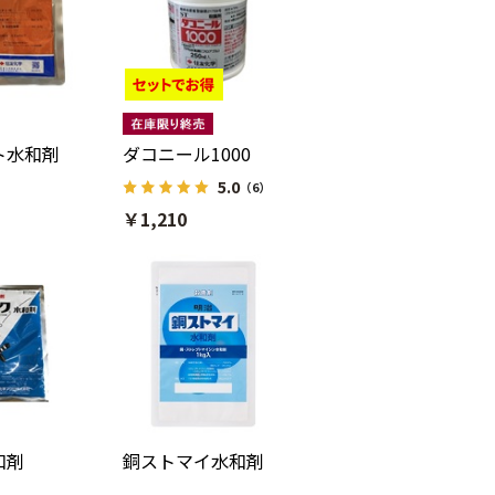
ト水和剤
ダコニール1000
5.0
（6）
￥1,210
和剤
銅ストマイ水和剤