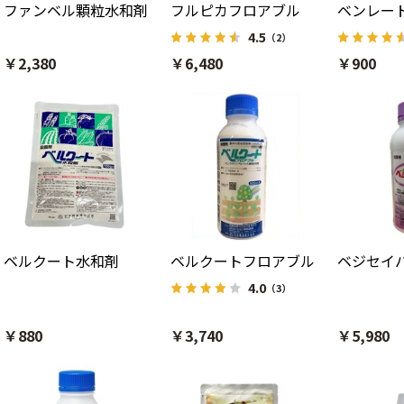
ファンベル顆粒水和剤
フルピカフロアブル
ベンレー
4.5
（2）
￥2,380
￥6,480
￥900
ベルクート水和剤
ベルクートフロアブル
ベジセイ
4.0
（3）
￥880
￥3,740
￥5,980