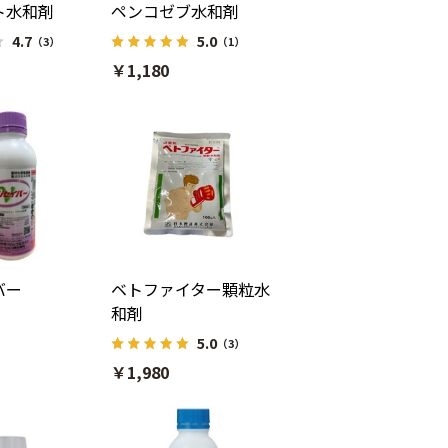
ト水和剤
ペンコゼブ水和剤
4.7
5.0
（3）
（1）
￥1,180
バー
ベトファイター顆粒水
和剤
5.0
（3）
￥1,980