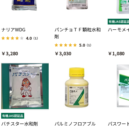
ナリアWDG
パンチョＴＦ顆粒水和
ハーモメ
剤
4.0
（1）
5.0
（1）
￥3,280
￥3,030
￥1,080
バチスター水和剤
パルミノフロアブル
パスワー