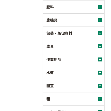
肥料
農機具
包装・販促資材
農具
作業用品
水道
園芸
種