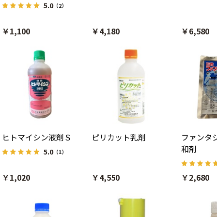
5.0
（2）
￥1,100
￥4,180
￥6,580
ヒトマイシン液剤Ｓ
ピリカット乳剤
ファンタ
和剤
5.0
（1）
￥1,020
￥4,550
￥2,680