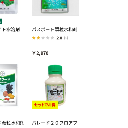
イト水溶剤
パスポート顆粒水和剤
2.0
（1）
￥2,970
ド顆粒水和剤
パレード２０フロアブ