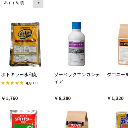
ボトキラー水和剤
ゾーベックエンカンテ
ダコニー
ィア
4.8
（5）
￥1,760
￥8,280
￥1,320