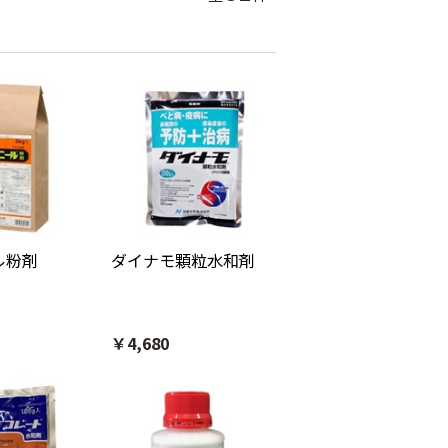
ル粉剤
ダイナモ顆粒水和剤
￥4,680