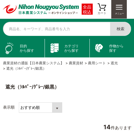
全品
税込
カート
検索
商品名、キーワード、商品番号を入力
目的
カテゴリ
作物から
から探す
から探す
探す
農業資材の通販【日本農業システム】
>
農業資材
>
農用シート
>
遮光
>
遮光（ｼﾙﾊﾞｰ/ｸﾞﾚｰ/銀黒）
遮光（ｼﾙﾊﾞｰ/ｸﾞﾚｰ/銀黒）
表示順
14
件あります