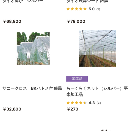
ダイオ涼か シルバー
ダイオ農涼シート 銀黒
5.0
（1）
￥68,800
￥78,000
サニークロス BKハトメ付 銀黒
らーくらくネット（シルバー）平
米加工品
4.3
（3）
￥32,800
￥270