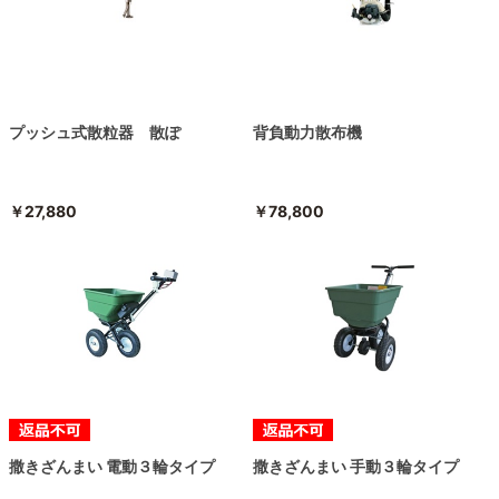
プッシュ式散粒器 散ぽ
背負動力散布機
￥27,880
￥78,800
撒きざんまい 電動３輪タイプ
撒きざんまい 手動３輪タイプ