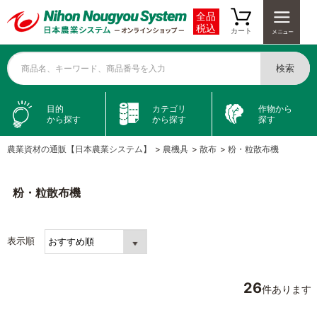
全品
税込
カート
検索
商品名、キーワード、商品番号を入力
目的
カテゴリ
作物から
から探す
から探す
探す
農業資材の通販【日本農業システム】
>
農機具
>
散布
>
粉・粒散布機
粉・粒散布機
表示順
26
件あります