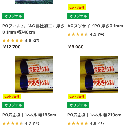
POフィルム（AG自社加工）厚さ
AGスソサイドPO 厚さ0.1mm
0.1mm 幅740cm
4.5
（50）
4.8
（27）
￥12,700
￥8,980
PO穴あきトンネル 幅185cm
PO穴あきトンネル 幅210cm
4.7
4.9
（28）
（19）