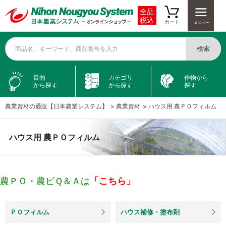
全品
税込
カート
検索
商品名、キーワード、商品番号を入力
目的
カテゴリ
作物から
から探す
から探す
探す
農業資材の通販【日本農業システム】
>
農業資材
>
ハウス用 農ＰＯフィルム
ハウス用 農ＰＯフィルム
農ＰＯ・農ビＱ＆Ａは
「こちら」
ＰＯフィルム
ハウス補修・塗布剤