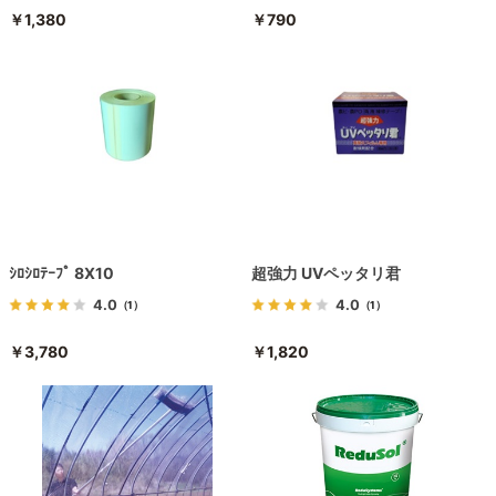
￥1,380
￥790
ｼﾛｼﾛﾃｰﾌﾟ 8X10
超強力 UVペッタリ君
4.0
4.0
（1）
（1）
￥3,780
￥1,820