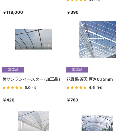
￥118,000
￥390
美サンランイースター (加工品）
花野果 蒼天 厚さ0.15mm
5.0
4.6
（1）
（14）
￥420
￥760