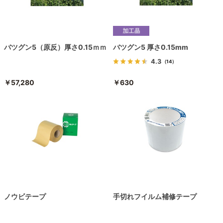
バツグン5（原反）厚さ0.15ｍｍ
バツグン5 厚さ0.15mm
4.3
（14）
￥57,280
￥630
ノウビテープ
手切れフイルム補修テープ