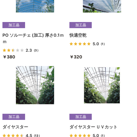
PO ソルーチェ (加工) 厚さ0.1ｍ
快適空乾
ｍ
5.0
（1）
2.3
（3）
￥380
￥320
ダイヤスター
ダイヤスター ＵＶカット
4.5
5.0
（13）
（1）