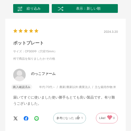
絞り込み
表示：新しい順
2024.3.20
ポットプレート
サイズ：CP300中（穴径15mm）
何で商品を知りましたか
:その他
のっこファーム
購入確認済み
年代:
70代～
農家/農家以外:
農業法人
主な栽培作物:
米
届いてすぐに使いました使い勝手もとても良い製品です。有り難
うございました。
参考になった
1
Like!
0