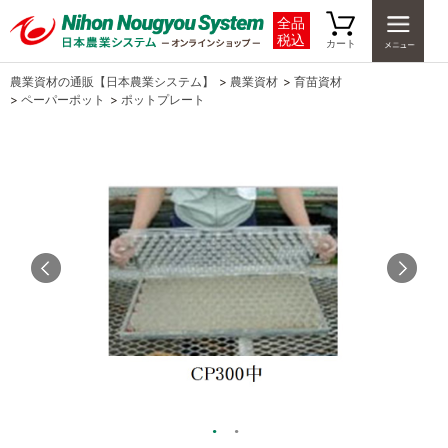
全品
税込
カート
農業資材の通販【日本農業システム】
>
農業資材
>
育苗資材
>
ペーパーポット
>
ポットプレート