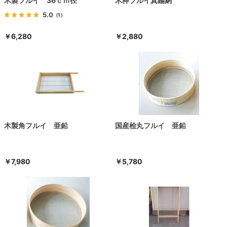
木製フルイ 36ｃｍ径
木枠フルイ真鍮網
5.0
（1）
￥6,280
￥2,880
木製角フルイ 亜鉛
国産桧丸フルイ 亜鉛
￥7,980
￥5,780