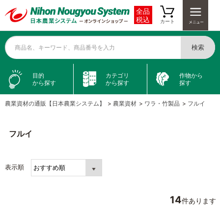
全品
税込
カート
検索
商品名、キーワード、商品番号を入力
目的
カテゴリ
作物から
から探す
から探す
探す
農業資材の通販【日本農業システム】
>
農業資材
>
ワラ・竹製品
>
フルイ
フルイ
表示順
14
件あります