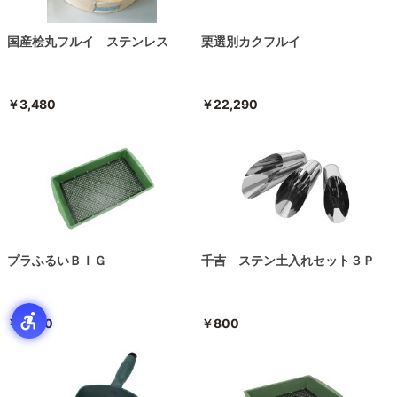
国産桧丸フルイ ステンレス
栗選別カクフルイ
￥3,480
￥22,290
プラふるいＢＩＧ
千吉 ステン土入れセット３Ｐ
￥2,180
￥800