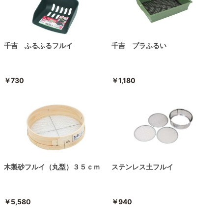
千吉 ふるふるフルイ
千吉 プラふるい
￥730
￥1,180
木製砂フルイ（丸型）３５ｃｍ
ステンレス土フルイ
￥5,580
￥940