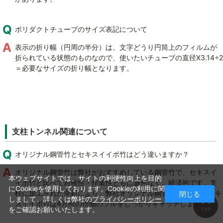
ポリダクトチューブのサイズ表記について
表示の折り幅（円周の半分）は、文字どうり円筒上のフィルムが
折られている状態のものなので、使いたいチューブの直径X3.14÷2
＝必要なサイズの折り幅となります。
支柱トンネル関連について
オリジナル鋼管竹とセキスイイボ竹はどう違いますか？
オリジナル鋼管竹は弊社がおすすめしている鋼管竹で、セキスイ
本ウェブサイトでは、サイトの利便性向上を目的
イボ竹と比べて対候性・作業性ともに遜色なく、経済的です。支
にCookieを使用しております。Cookieの利用に関
柱に加工された突起により、弊社オリジナル鋼管竹は3方向・セキ
閉じる
しまして、詳しくは弊社の
プライバシーポリシー
スイイボ竹は4方向の作物のツルをしっかりキャッチします。
をご確認お願いいたします。