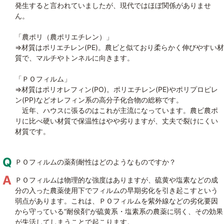
発生すると言われていましたが、現代ではほぼ関係がありませ
ん。
「農ポリ（農ポリエチレン）」
⇒材質はポリエチレン(PE)。農ビと似ており柔らかく伸びやすい材
質で、マルチやトンネルに向きます。
「ＰＯフィルム」
⇒材質はポリオレフィン(PO)。ポリエチレン(PE)やポリプロピレ
ン(PP)などオレフィン系の高分子化合物の総称です。
近年、ハウスに張るのはこれが主流になっています。農ビ農ポ
リに比べ硬い材質で保温性はやや劣りますが、丈夫で裂けにくい
材質です。
ＰＯフィルムの薬剤耐性はどのようなものですか？
ＰＯフィルムは物理的な強度はありますが、硫黄や塩素などの成
分の入った農薬使用下でフィルムの早期劣化を引き起こすという
弱点があります。これは、ＰＯフィルムを紫外線などの劣化要因
から守っている“耐侯剤”が硫黄系・塩素系の農薬に弱く、その効果
が失活してしまうことで起こります。