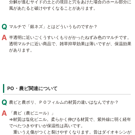
分解が進むサイドの土との境目と穴をあけた場合のホール部分に
風があたると破けやすくなることがあります。
マルチで「銀ネズ」とはどういうものですか？
半透明に近いごくうすいくもりがかったねずみ色のマルチです。
透明マルチに近い商品で、雑草抑草効果は薄いですが、保温効果
があります。
PO・農ビ関連について
農ビと農ポリ、ＰＯフィルムの材質の違いはなんですか？
「農ビ（農ビニール）」
⇒材質は塩化ビニル。柔らかく伸びる材質で、紫外線に弱く経年
でべたつきやすいが保温性は高いです。
重いうえ傷がつくと裂けやすくなります。昔はダイオキシンが