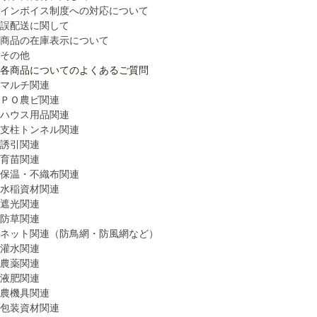
インボイス制度への対応について
誤配送に関して
商品の在庫表示について
その他
各商品についてのよくあるご質問
マルチ関連
ＰＯ農ビ関連
ハウス用品関連
支柱トンネル関連
誘引関連
育苗関連
保温・不織布関連
水稲資材関連
遮光関連
防草関連
ネット関連（防鳥網・防風網など）
灌水関連
農薬関連
液肥関連
農機具関連
包装資材関連