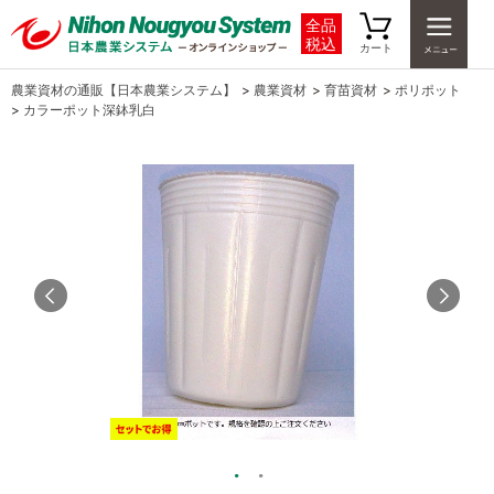
全品
税込
カート
農業資材の通販【日本農業システム】
>
農業資材
>
育苗資材
>
ポリポット
>
カラーポット深鉢乳白