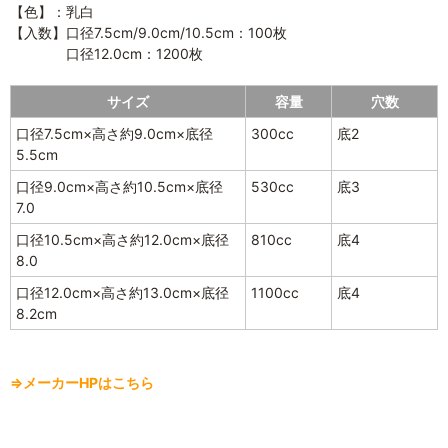
【色】：乳白
【入数】口径7.5cm/9.0cm/10.5cm：100枚
口径12.0cm：1200枚
サイズ
容量
穴数
口径7.5cm×高さ約9.0cm×底径
300cc
底2
5.5cm
口径9.0cm×高さ約10.5cm×底径
530cc
底3
7.0
口径10.5cm×高さ約12.0cm×底径
810cc
底4
8.0
口径12.0cm×高さ約13.0cm×底径
1100cc
底4
8.2cm
⇒メーカーHPはこちら