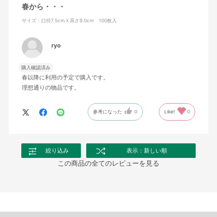
春から・・・
サイズ：口径7.5cmＸ高さ9.0cm 100枚入
ryo
購入確認済み
春以降に利用の予定で購入です。
理想通りの物品です。
参考になった
0
Like!
0
絞り込み
表示：新しい順
この商品の全てのレビューを見る