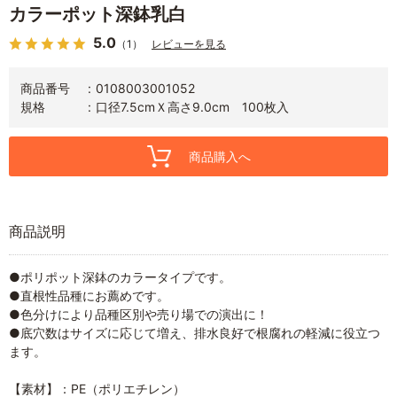
カラーポット深鉢乳白
5.0
（1）
レビューを見る
商品番号
0108003001052
規格
口径7.5cmＸ高さ9.0cm 100枚入
商品購入へ
商品説明
●ポリポット深鉢のカラータイプです。
●直根性品種にお薦めです。
●色分けにより品種区別や売り場での演出に！
●底穴数はサイズに応じて増え、排水良好で根腐れの軽減に役立つ
ます。
【素材】：PE（ポリエチレン）