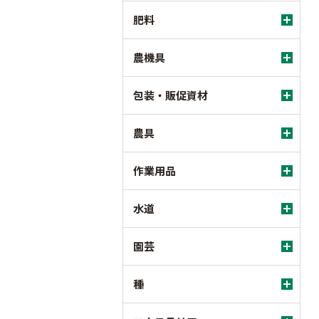
肥料
農機具
包装・販促資材
農具
作業用品
水道
園芸
種