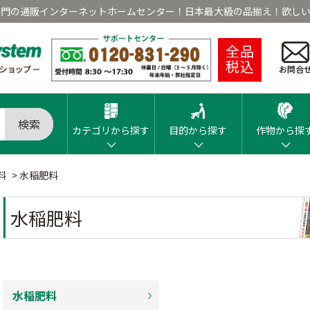
専門の通販インターネットホームセンター！日本最大級の品揃え！欲しい
全品
税込
お問合
検索
カテゴリから探す
目的から探す
作物から探
料
>
水稲肥料
水稲肥料
水稲肥料