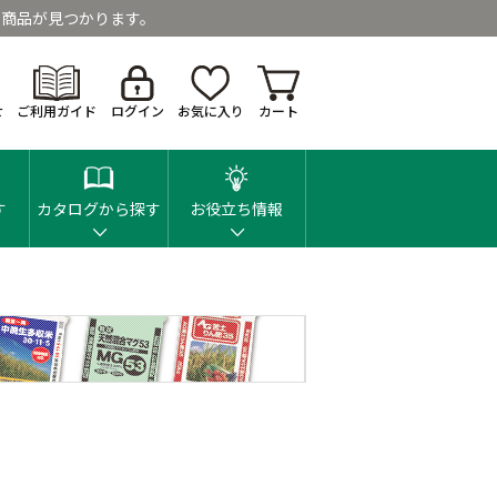
商品が見つかります。
せ
ご利用ガイド
ログイン
お気に入り
カート
す
カタログから探す
お役立ち情報