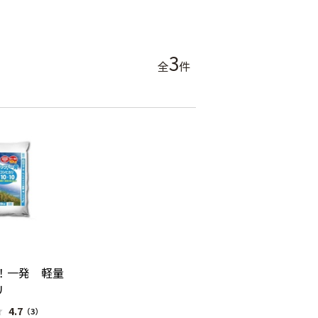
3
全
件
ツ！一発 軽量
リ
4.7
（3）