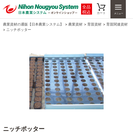
全品
税込
カート
農業資材の通販【日本農業システム】
>
農業資材
>
育苗資材
>
育苗関連資材
>
ニッチポッター
ニッチポッター