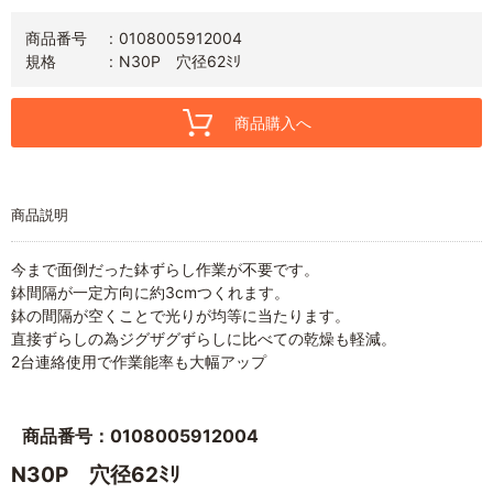
商品番号
0108005912004
規格
N30P 穴径62ﾐﾘ
商品購入へ
商品説明
今まで面倒だった鉢ずらし作業が不要です。
鉢間隔が一定方向に約3cmつくれます。
鉢の間隔が空くことで光りが均等に当たります。
直接ずらしの為ジグザグずらしに比べての乾燥も軽減。
2台連絡使用で作業能率も大幅アップ
商品番号：0108005912004
N30P 穴径62ﾐﾘ