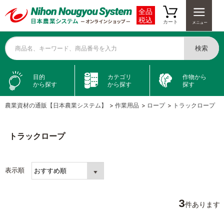
全品
税込
カート
検索
商品名、キーワード、商品番号を入力
目的
カテゴリ
作物から
から探す
から探す
探す
農業資材の通販【日本農業システム】
>
作業用品
>
ロープ
>
トラックロープ
トラックロープ
表示順
3
件あります