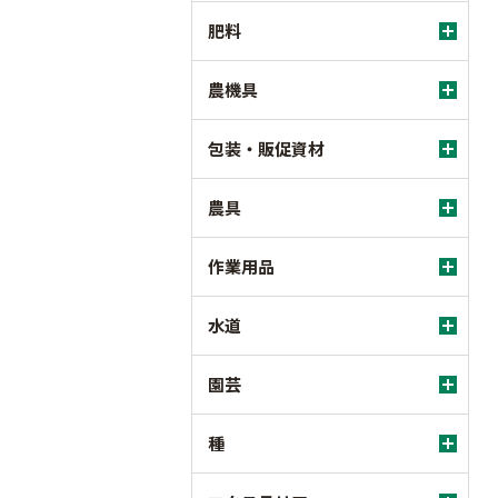
肥料
農機具
包装・販促資材
農具
作業用品
水道
園芸
種