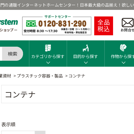
専門の通販インターネットホームセンター！日本最大級の品揃え！欲しい
全品
税込
お問合
検索
カテゴリから探す
目的から探す
作物から探
業資材
>
プラスチック容器・製品
>
コンテナ
コンテナ
表示順