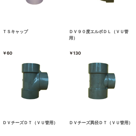
ＴＳキャップ
ＤＶ９０度エルボＤＬ（ＶＵ管
用）
￥60
￥130
ＤＶチーズＤＴ（ＶＵ管用）
ＤＶチーズ異径ＤＴ（ＶＵ管用）