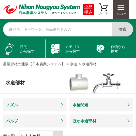
全品
税込
カート
検索
商品名、キーワード、商品番号を入力
目的
カテゴリ
作物から
から探す
から探す
探す
農業資材の通販【日本農業システム】
>
水道
>
水道部材
水道部材
ノズル
水栓関連
バルブ
ほか水道部材
表示順