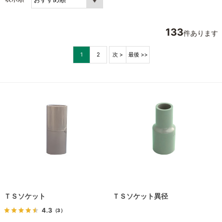
133
件あります
1
2
次 >
最後 >>
ＴＳソケット
ＴＳソケット異径
4.3
（3）