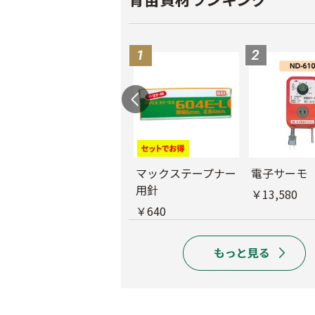
バインダー紐 ジュ
マックステープナー
電子サーモ
ート
用針
￥13,580
￥1,980
￥640