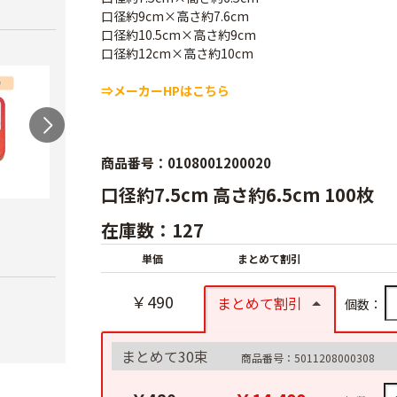
口径約9cm×高さ約7.6cm
口径約10.5cm×高さ約9cm
口径約12cm×高さ約10cm
⇒メーカーHPはこちら
商品番号：0108001200020
口径約7.5cm 高さ約6.5cm 100枚
農電マット 単相
光分解テープ（マッ
ラン
在庫数：127
クステープナー用）
￥19,980
￥3,4
単価
まとめて割引
￥1,340
￥490
まとめて割引
個数：
まとめて30束
商品番号：5011208000308