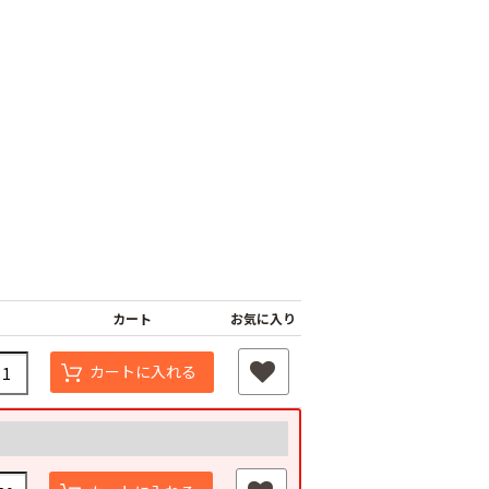
ナーピン
バインダー紐 ジュ
マックステープナー
ート
用針
80
カート
お気に入り
￥1,980
￥640
カートに入れる