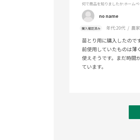
何で商品を知りましたか
:ホームペ
no name
年代:
20代
農家
購入確認済み
苗とり用に購入したので
前使用していたものは薄
使えそうです。まだ時間
ています。