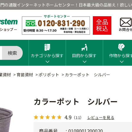
専門の通販インターネットホームセンター！日本最大級の品揃え！欲しい
全品
税込
お問合
検索
カテゴリから探す
目的から探す
作物から探
業資材
>
育苗資材
>
ポリポット
>
カラーポット シルバー
カラーポット シルバー
4.9
（11）
レビューを見る
商品番号
0108001200020