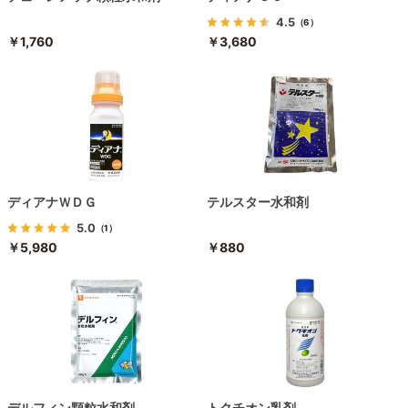
4.5
（6）
￥1,760
￥3,680
ディアナＷＤＧ
テルスター水和剤
5.0
（1）
￥5,980
￥880
デルフィン顆粒水和剤
トクチオン乳剤