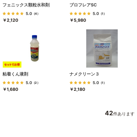
フェニックス顆粒水和剤
ブロフレアSC
5.0
5.0
（4）
（1）
￥2,120
￥5,980
粘着くん液剤
ナメクリーン３
5.0
5.0
（2）
（1）
￥1,680
￥2,180
42
件あります