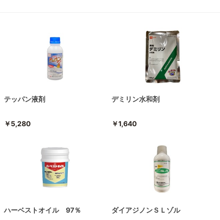
テッパン液剤
デミリン水和剤
￥5,280
￥1,640
ハーベストオイル 97％
ダイアジノンＳＬゾル