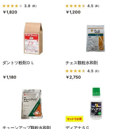
3.8
4.5
（6）
（6）
￥1,820
￥1,200
ダントツ粉剤ＤＬ
チェス顆粒水和剤
4.5
（2）
￥1,180
￥2,750
チューンアップ顆粒水和剤
ディアナＳＣ