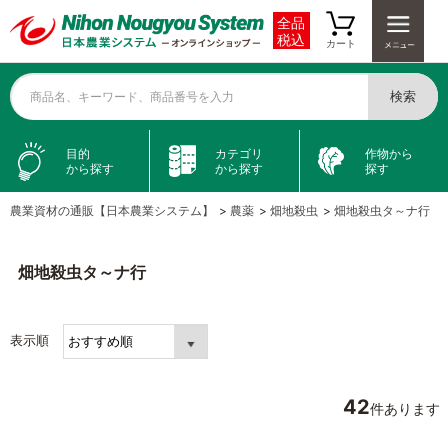
全品
税込
カート
検索
商品名、キーワード、商品番号を入力
目的
カテゴリ
作物から
から探す
から探す
探す
農業資材の通販【日本農業システム】
>
農薬
>
畑地殺虫
>
畑地殺虫タ～ナ行
畑地殺虫タ～ナ行
表示順
42
件あります