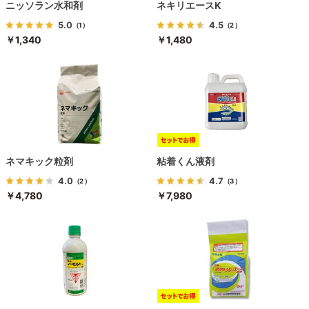
ニッソラン水和剤
ネキリエースK
5.0
4.5
（1）
（2）
￥1,340
￥1,480
ネマキック粒剤
粘着くん液剤
4.0
4.7
（2）
（3）
￥4,780
￥7,980